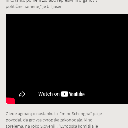
in to lahko pomeni zlorabo represivnih organov v
politične namene," je bil jasen.
Glede ugibanj o nastanku t.i. "mini-Schengna" pa je
povedal, da gre vsa evropska zakonodaja, ki se
sprejema, na roko Sloveniji. "Evropska komisija je