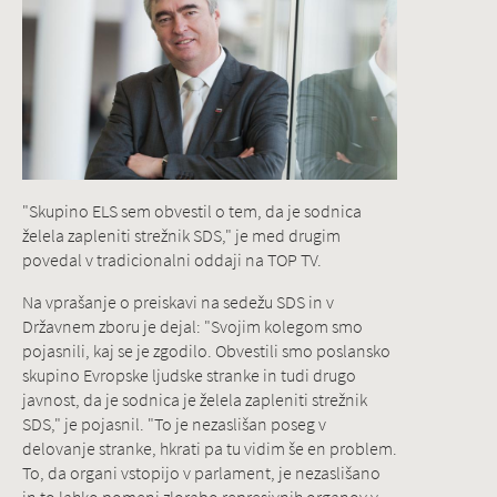
"Skupino ELS sem obvestil o tem, da je sodnica
želela zapleniti strežnik SDS," je med drugim
povedal v tradicionalni oddaji na TOP TV.
Na vprašanje o preiskavi na sedežu SDS in v
Državnem zboru je dejal: "Svojim kolegom smo
pojasnili, kaj se je zgodilo. Obvestili smo poslansko
skupino Evropske ljudske stranke in tudi drugo
javnost, da je sodnica je želela zapleniti strežnik
SDS," je pojasnil. "To je nezaslišan poseg v
delovanje stranke, hkrati pa tu vidim še en problem.
To, da organi vstopijo v parlament, je nezaslišano