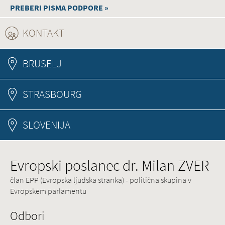
PREBERI PISMA PODPORE »
KONTAKT
(ACTIVE TAB)
BRUSELJ
STRASBOURG
SLOVENIJA
Evropski poslanec dr. Milan ZVER
član EPP (Evropska ljudska stranka) - politična skupina v
Evropskem parlamentu
Odbori