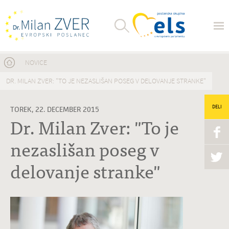
Nahajate se tukaj
NOVICE
DR. MILAN ZVER: "TO JE NEZASLIŠAN POSEG V DELOVANJE STRANKE"
DELI
TOREK, 22. DECEMBER 2015
Dr. Milan Zver: "To je
nezaslišan poseg v
delovanje stranke"