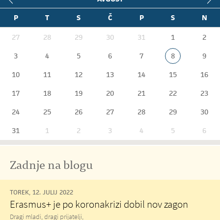
P
T
S
Č
P
S
N
27
28
29
30
31
1
2
3
4
5
6
7
8
9
10
11
12
13
14
15
16
17
18
19
20
21
22
23
24
25
26
27
28
29
30
31
1
2
3
4
5
6
Zadnje na blogu
TOREK, 12. JULIJ 2022
Erasmus+ je po koronakrizi dobil nov zagon
Dragi mladi, dragi prijatelji,