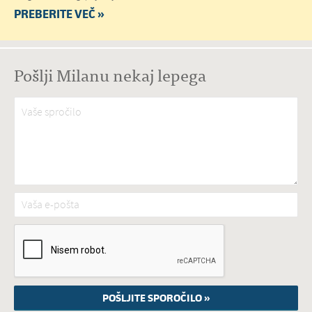
PREBERITE VEČ »
Pošlji Milanu nekaj lepega
Vaše spročilo
*
Vaša e-pošta
*