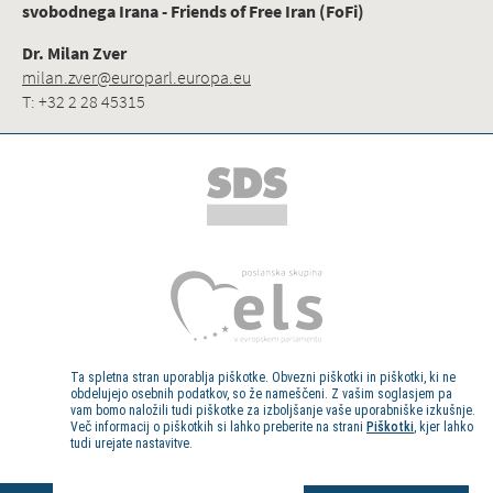
svobodnega Irana - Friends of Free Iran (FoFi)
Dr. Milan Zver
milan.zver@europarl.europa.eu
T: +32 2 28 45315
Ta spletna stran uporablja piškotke. Obvezni piškotki in piškotki, ki ne
obdelujejo osebnih podatkov, so že nameščeni. Z vašim soglasjem pa
vam bomo naložili tudi piškotke za izboljšanje vaše uporabniške izkušnje.
Več informacij o piškotkih si lahko preberite na strani
Piškotki
, kjer lahko
tudi urejate nastavitve.