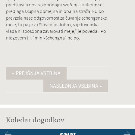
predstavila nov zakonodajni sveženj, s katerim se
predlaga skupna obmejna in obalna straža. EU bo
prevzela nase odgovornost za čuvanje schengenske
meje, to pa je za Slovenijo dobro, saj slovenska
vlada ni sposobna zavarovati meje," je povedal. Po
njegovem t.i. "mini-Schengna" ne bo.
« PREJŠNJA VSEBINA
NASLEDNJA VSEBINA »
Koledar dogodkov
AVGUST