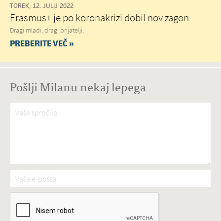
TOREK, 12. JULIJ 2022
Erasmus+ je po koronakrizi dobil nov zagon
Dragi mladi, dragi prijatelji,
PREBERITE VEČ »
Pošlji Milanu nekaj lepega
Vaše spročilo
*
Vaša e-pošta
*