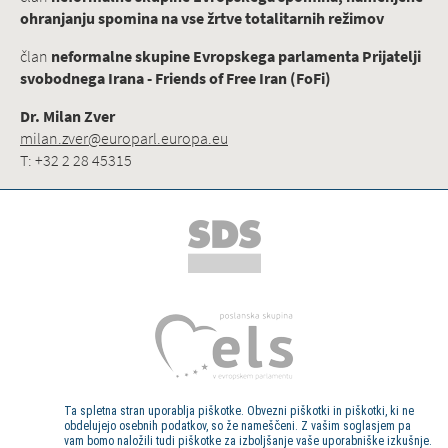
ohranjanju spomina na vse žrtve totalitarnih režimov
član
neformalne skupine Evropskega parlamenta Prijatelji
svobodnega Irana - Friends of Free Iran (FoFi)
Dr. Milan Zver
milan.zver@europarl.europa.eu
T: +32 2 28 45315
Ta spletna stran uporablja piškotke. Obvezni piškotki in piškotki, ki ne
obdelujejo osebnih podatkov, so že nameščeni. Z vašim soglasjem pa
vam bomo naložili tudi piškotke za izboljšanje vaše uporabniške izkušnje.