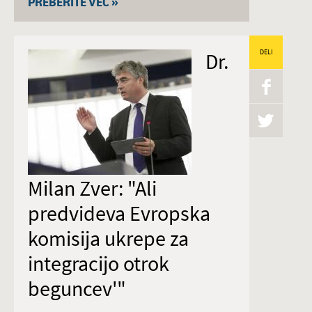
PREBERITE VEČ »
Dr.
DELI
Milan Zver: "Ali
predvideva Evropska
komisija ukrepe za
integracijo otrok
beguncev'"