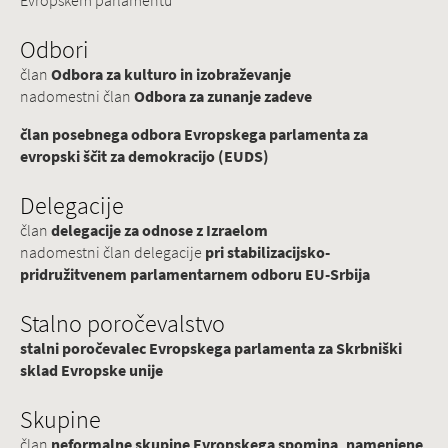
Evropskem parlamentu
Odbori
član
Odbora za kulturo in izobraževanje
nadomestni član
Odbora za zunanje zadeve
član posebnega odbora Evropskega parlamenta za
evropski ščit za demokracijo (EUDS)
Delegacije
član
delegacije za odnose z Izraelom
nadomestni član delegacije
pri stabilizacijsko-
pridružitvenem parlamentarnem odboru EU-Srbija
Stalno poročevalstvo
stalni poročevalec Evropskega parlamenta za Skrbniški
sklad Evropske unije
Skupine
član
neformalne skupine Evropskega spomina, namenjene