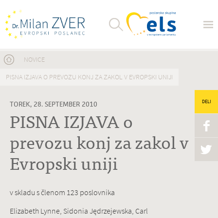
Nahajate se tukaj
NOVICE
PISNA IZJAVA O PREVOZU KONJ ZA ZAKOL V EVROPSKI UNIJI
DELI
TOREK, 28. SEPTEMBER 2010
PISNA IZJAVA o
prevozu konj za zakol v
Evropski uniji
v skladu s členom 123 poslovnika
Elizabeth Lynne, Sidonia Jędrzejewska, Carl