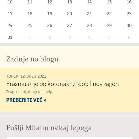
10
11
12
13
14
15
16
17
18
19
20
21
22
23
24
25
26
27
28
29
30
31
1
2
3
4
5
6
Zadnje na blogu
TOREK, 12. JULIJ 2022
Erasmus+ je po koronakrizi dobil nov zagon
Dragi mladi, dragi prijatelji,
PREBERITE VEČ »
Pošlji Milanu nekaj lepega