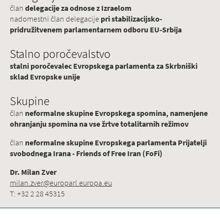
član
delegacije za odnose z Izraelom
nadomestni član delegacije
pri stabilizacijsko-
pridružitvenem parlamentarnem odboru EU-Srbija
Stalno poročevalstvo
stalni poročevalec Evropskega parlamenta za Skrbniški
sklad Evropske unije
Skupine
član
neformalne skupine Evropskega spomina, namenjene
ohranjanju spomina na vse žrtve totalitarnih režimov
član
neformalne skupine Evropskega parlamenta Prijatelji
svobodnega Irana - Friends of Free Iran (FoFi)
Dr. Milan Zver
milan.zver@europarl.europa.eu
T: +32 2 28 45315