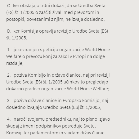
C. ker obstajajo trdni dokazi, da se Uredba Sveta
(ES) št. 1/2005 o zaščiti živali med prevozom in
postopki, povezanimi z njim, ne izvaja dosledno,
D. ker Komisija opravlja revizijo Uredbe Sveta (ES)
št. 1/2005,
1. je seznanjen s peticijo organizacije World Horse
Welfare o prevozu konj za zakol v Evropi na dolge
razdalje;
2. poziva Komisijo in države članice, naj pri reviziji
Uredbe Sveta (ES) št. 1/2005 učinkovito pregledajo
dokazno gradivo organizacije World Horse Welfare;
3. poziva države članice in Evropsko komisijo, naj
dosledno izvajajo Uredbo Sveta (ES) št. 1/2005;
4. naroči svojemu predsedniku, naj to pisno izjavo
skupaj z imeni podpisnikov posreduje Svetu,
Komisiji ter parlamentom in vladam držav članic.