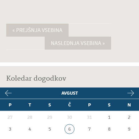
« PREJŠNJA VSEBINA
NASLEDNJA VSEBINA »
Koledar dogodkov
AVGUST
P
T
S
Č
P
S
N
27
28
29
30
31
1
2
3
4
5
6
7
8
9