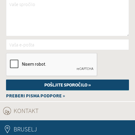
Vaše spročilo
*
Vaša e-pošta
*
PREBERI PISMA PODPORE »
KONTAKT
(ACTIVE TAB)
BRUSELJ