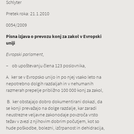
Schlyter
Pretek roka: 21.1.2010
0054/2009
Pisna izjava o prevozu konj za zakol v Evropski
uniji
Evropski parlament
,
– ob upoštevanju člena 123 poslovnika,
A. ker se v Evropsko unijo in po njej vsako leto na
nepotrebno dolgih razdaljah in v nehumanih
razmerah prepelje približno 100 000 konj za zakol,
B. ker obstajajo dobro dokumentirani dokazi, da
se konji prevažajo na dolge razdalje, kar zaradi
neustrezne veljavne zakonodaje povzroča vrsto
težav v zvezi z njihovim dobrim počutjem, kot so
hude poškodbe, bolezni, izčrpanost in dehidracija,