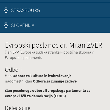
STRASBOURG
SLOVENIJA
Evropski poslanec dr. Milan ZVER
član EPP (Evropska ljudska stranka) - politična skupina v
Evropskem parlamentu
Odbori
član
Odbora za kulturo in izobraževanje
nadomestni član
Odbora za zunanje zadeve
član posebnega odbora Evropskega parlamenta za
evropski ščit za demokracijo (EUDS)
Delegacije