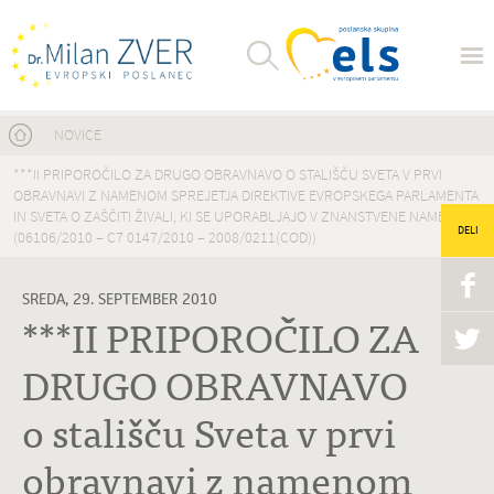
Nahajate se tukaj
NOVICE
***II PRIPOROČILO ZA DRUGO OBRAVNAVO O STALIŠČU SVETA V PRVI
OBRAVNAVI Z NAMENOM SPREJETJA DIREKTIVE EVROPSKEGA PARLAMENTA
IN SVETA O ZAŠČITI ŽIVALI, KI SE UPORABLJAJO V ZNANSTVENE NAMENE
DELI
(06106/2010 – C7 0147/2010 – 2008/0211(COD))
SREDA, 29. SEPTEMBER 2010
***II PRIPOROČILO ZA
DRUGO OBRAVNAVO
o stališču Sveta v prvi
obravnavi z namenom