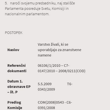
5. naroči svojemu predsedniku, naj stališče
Parlamenta posreduje Svetu, Komisiji in
nacionalnim parlamentom.
POSTOPEK
Varstvo živali, ki se
Naslov
uporabljajo za znanstvene
namene
Referenčni
06106/1/2010 – C7-
dokumenti
0147/2010 – 2008/0211(COD)
Datum 1.
5.5.2009 T6-
obravnave EP
0343/2009
– št. P
Predlog
COM(2008)0543 - C6-
Komisije
0391/2008