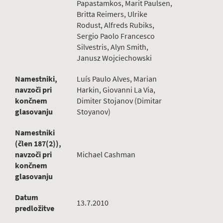
Papastamkos, Marit Paulsen,
Britta Reimers, Ulrike
Rodust, Alfreds Rubiks,
Sergio Paolo Francesco
Silvestris, Alyn Smith,
Janusz Wojciechowski
Namestniki,
Luís Paulo Alves, Marian
navzoči pri
Harkin, Giovanni La Via,
končnem
Dimiter Stojanov (Dimitar
glasovanju
Stoyanov)
Namestniki
(člen 187(2)),
navzoči pri
Michael Cashman
končnem
glasovanju
Datum
13.7.2010
predložitve