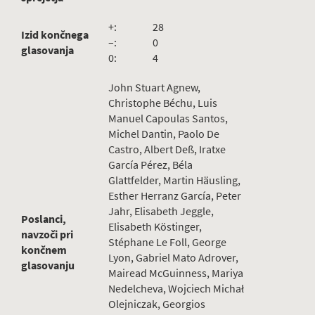
+:
28
Izid končnega
–:
0
glasovanja
0:
4
John Stuart Agnew,
Christophe Béchu, Luis
Manuel Capoulas Santos,
Michel Dantin, Paolo De
Castro, Albert Deß, Iratxe
García Pérez, Béla
Glattfelder, Martin Häusling,
Esther Herranz García, Peter
Jahr, Elisabeth Jeggle,
Poslanci,
Elisabeth Köstinger,
navzoči pri
Stéphane Le Foll, George
končnem
Lyon, Gabriel Mato Adrover,
glasovanju
Mairead McGuinness, Mariya
Nedelcheva, Wojciech Michał
Olejniczak, Georgios