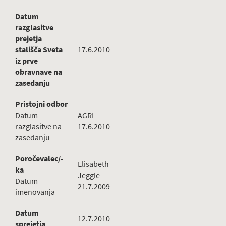
Datum
razglasitve
prejetja
stališča Sveta
17.6.2010
iz prve
obravnave na
zasedanju
Pristojni odbor
Datum
AGRI
razglasitve na
17.6.2010
zasedanju
Poročevalec/-
Elisabeth
ka
Jeggle
Datum
21.7.2009
imenovanja
Datum
12.7.2010
sprejetja