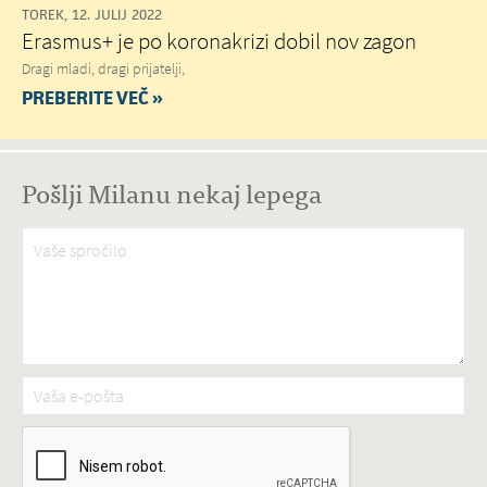
TOREK, 12. JULIJ 2022
Erasmus+ je po koronakrizi dobil nov zagon
Dragi mladi, dragi prijatelji,
PREBERITE VEČ »
Pošlji Milanu nekaj lepega
Vaše spročilo
*
Vaša e-pošta
*