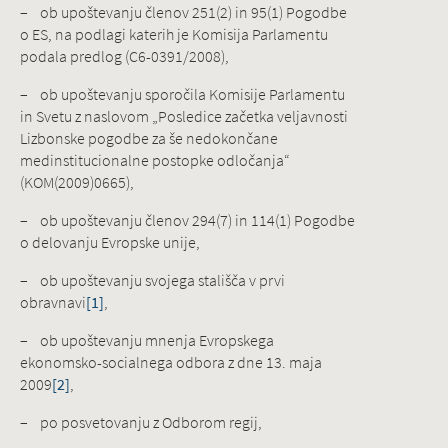
– ob upoštevanju členov 251(2) in 95(1) Pogodbe
o ES, na podlagi katerih je Komisija Parlamentu
podala predlog (C6-0391/2008),
– ob upoštevanju sporočila Komisije Parlamentu
in Svetu z naslovom „Posledice začetka veljavnosti
Lizbonske pogodbe za še nedokončane
medinstitucionalne postopke odločanja“
(KOM(2009)0665),
– ob upoštevanju členov 294(7) in 114(1) Pogodbe
o delovanju Evropske unije,
– ob upoštevanju svojega stališča v prvi
obravnavi
[1]
,
– ob upoštevanju mnenja Evropskega
ekonomsko-socialnega odbora z dne 13. maja
2009
[2]
,
– po posvetovanju z Odborom regij,