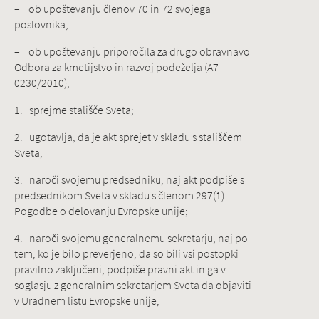
– ob upoštevanju členov 70 in 72 svojega
poslovnika,
– ob upoštevanju priporočila za drugo obravnavo
Odbora za kmetijstvo in razvoj podeželja (A7–
0230/2010),
1. sprejme stališče Sveta;
2. ugotavlja, da je akt sprejet v skladu s stališčem
Sveta;
3. naroči svojemu predsedniku, naj akt podpiše s
predsednikom Sveta v skladu s členom 297(1)
Pogodbe o delovanju Evropske unije;
4. naroči svojemu generalnemu sekretarju, naj po
tem, ko je bilo preverjeno, da so bili vsi postopki
pravilno zaključeni, podpiše pravni akt in ga v
soglasju z generalnim sekretarjem Sveta da objaviti
v Uradnem listu Evropske unije;