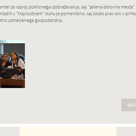
center za razvoj poklicnega izobraževanja, saj "zelena delovna mesta
mladih v "trajnostnem" duhu je pomembno, saj bodo prav oni v prihod
ostno usmerjenega gospodarstva.
NAS