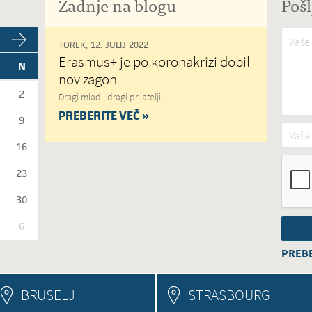
Zadnje na blogu
Pošl
Vaše 
TOREK, 12. JULIJ 2022
Erasmus+ je po koronakrizi dobil
N
nov zagon
2
Dragi mladi, dragi prijatelji,
PREBERITE VEČ »
9
Vaša 
16
23
30
6
PREBE
BRUSELJ
STRASBOURG