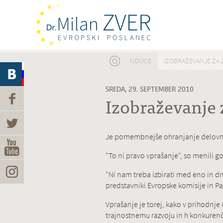
Nahajate se tukaj
NOVICE
IZOBRAŽEVANJE ZA 
SREDA, 29. SEPTEMBER 2010
Izobraževanje 
Je pomembnejše ohranjanje delovnih
"To ni pravo vprašanje", so menili go
"Ni nam treba izbirati med eno in dru
predstavniki Evropske komisije in P
Vprašanje je torej, kako v prihodnje
trajnostnemu razvoju in h konkurenč