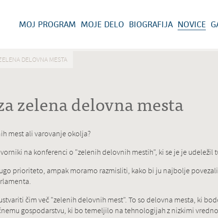
MOJ PROGRAM
MOJE DELO
BIOGRAFIJA
NOVICE
G
ZELENA DELOVNA MESTA
za zelena delovna mesta
 mest ali varovanje okolja?
vorniki na konferenci o "zelenih delovnih mestih", ki se je je udeležil t
go prioriteto, ampak moramo razmisliti, kako bi ju najbolje povezali", 
arlamenta.
 ustvariti čim več "zelenih delovnih mest". To so delovna mesta, ki b
nemu gospodarstvu, ki bo temeljilo na tehnologijah z nizkimi vredno