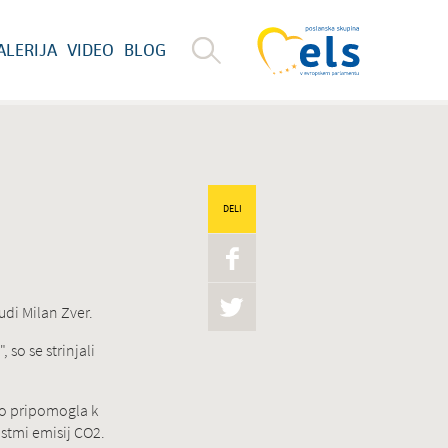
ALERIJA
VIDEO
BLOG
DELI
udi Milan Zver.
so se strinjali
odo pripomogla k
stmi emisij CO2.