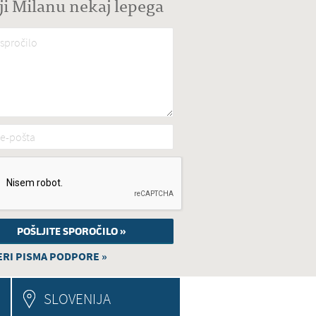
ji Milanu nekaj lepega
spročilo
*
e-pošta
*
RI PISMA PODPORE »
SLOVENIJA