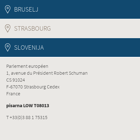
BRUSELJ
STRASBOURG
(ACTIVE TAB)
SLOVENIJA
Parlement européen
1, avenue du Président Robert Schuman
CS 91024
F-67070 Strasbourg Cedex
France
pisarna LOW T08013
T +33(0)3 88 1 75315