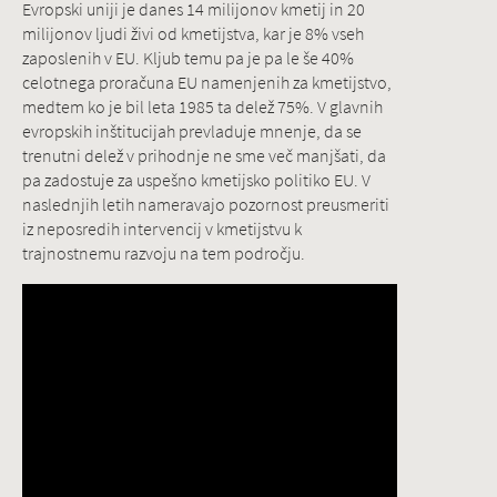
Evropski uniji je danes 14 milijonov kmetij in 20
milijonov ljudi živi od kmetijstva, kar je 8% vseh
zaposlenih v EU. Kljub temu pa je pa le še 40%
celotnega proračuna EU namenjenih za kmetijstvo,
medtem ko je bil leta 1985 ta delež 75%. V glavnih
evropskih inštitucijah prevladuje mnenje, da se
trenutni delež v prihodnje ne sme več manjšati, da
pa zadostuje za uspešno kmetijsko politiko EU. V
naslednjih letih nameravajo pozornost preusmeriti
iz neposredih intervencij v kmetijstvu k
trajnostnemu razvoju na tem področju.