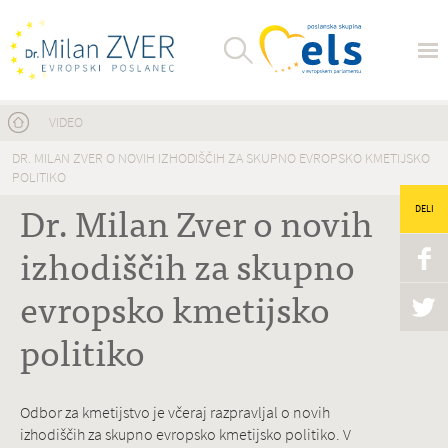
Nahajate se tukaj
VIDEO
DR. MILAN ZVER O NOVIH IZHODIŠČIH ZA SKUPNO EVROPSKO KMETIJSKO
POLITIKO
Dr. Milan Zver o novih
DELI
izhodiščih za skupno
evropsko kmetijsko
politiko
Odbor za kmetijstvo je včeraj razpravljal o novih
izhodiščih za skupno evropsko kmetijsko politiko. V