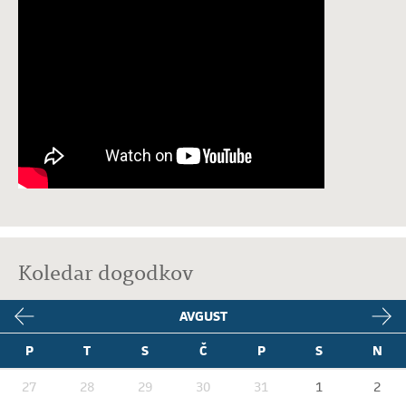
Koledar dogodkov
AVGUST
P
T
S
Č
P
S
N
27
28
29
30
31
1
2