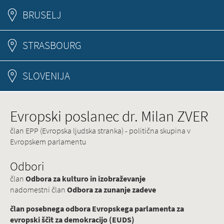
BRUSELJ
STRASBOURG
SLOVENIJA
Evropski poslanec dr. Milan ZVER
član EPP (Evropska ljudska stranka) - politična skupina v
Evropskem parlamentu
Odbori
član
Odbora za kulturo in izobraževanje
nadomestni član
Odbora za zunanje zadeve
član posebnega odbora Evropskega parlamenta za
evropski ščit za demokracijo (EUDS)