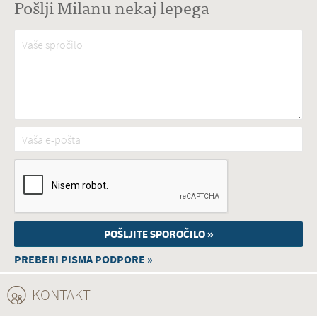
Pošlji Milanu nekaj lepega
Vaše spročilo
*
Vaša e-pošta
*
PREBERI PISMA PODPORE »
KONTAKT
(ACTIVE TAB)