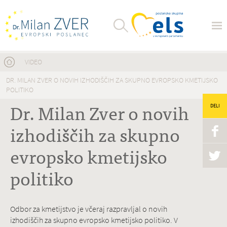
Nahajate se tukaj
VIDEO
DR. MILAN ZVER O NOVIH IZHODIŠČIH ZA SKUPNO EVROPSKO KMETIJSKO
POLITIKO
Dr. Milan Zver o novih
DELI
izhodiščih za skupno
evropsko kmetijsko
politiko
Odbor za kmetijstvo je včeraj razpravljal o novih
izhodiščih za skupno evropsko kmetijsko politiko. V