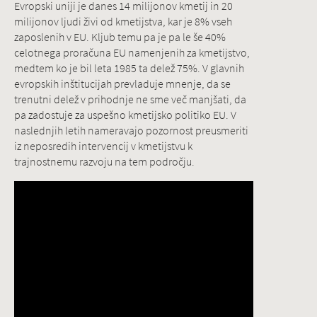
Evropski uniji je danes 14 milijonov kmetij in 20
milijonov ljudi živi od kmetijstva, kar je 8% vseh
zaposlenih v EU. Kljub temu pa je pa le še 40%
celotnega proračuna EU namenjenih za kmetijstvo,
medtem ko je bil leta 1985 ta delež 75%. V glavnih
evropskih inštitucijah prevladuje mnenje, da se
trenutni delež v prihodnje ne sme več manjšati, da
pa zadostuje za uspešno kmetijsko politiko EU. V
naslednjih letih nameravajo pozornost preusmeriti
iz neposredih intervencij v kmetijstvu k
trajnostnemu razvoju na tem področju.