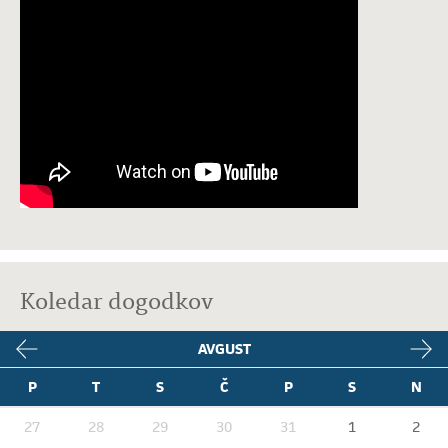
Koledar dogodkov
AVGUST
P
T
S
Č
P
S
N
27
28
29
30
31
1
2