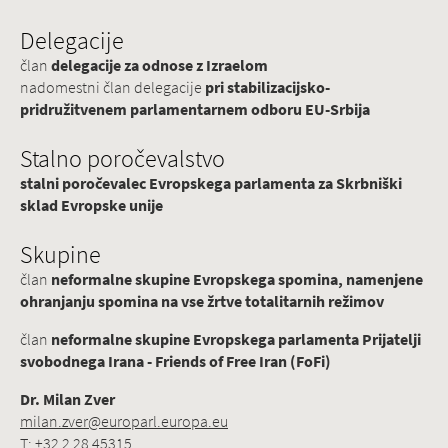
Delegacije
član
delegacije za odnose z Izraelom
nadomestni član delegacije
pri stabilizacijsko-
pridružitvenem parlamentarnem odboru EU-Srbija
Stalno poročevalstvo
stalni poročevalec Evropskega parlamenta za Skrbniški
sklad Evropske unije
Skupine
član
neformalne skupine Evropskega spomina, namenjene
ohranjanju spomina na vse žrtve totalitarnih režimov
član
neformalne skupine Evropskega parlamenta Prijatelji
svobodnega Irana - Friends of Free Iran (FoFi)
Dr. Milan Zver
milan.zver@europarl.europa.eu
T: +32 2 28 45315