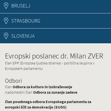
BRUSELJ
STRASBOURG
SLOVENIJA
Evropski poslanec dr. Milan ZVER
član EPP (Evropska ljudska stranka) - politična skupina v
Evropskem parlamentu
Odbori
član
Odbora za kulturo in izobraževanje
nadomestni član
Odbora za zunanje zadeve
član posebnega odbora Evropskega parlamenta za
evropski ščit za demokracijo (EUDS)