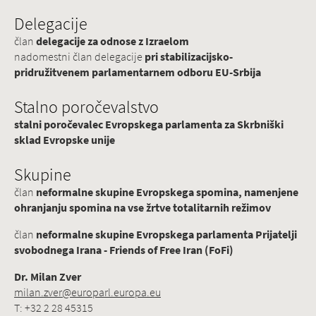
Delegacije
član
delegacije za odnose z Izraelom
nadomestni član delegacije
pri stabilizacijsko-
pridružitvenem parlamentarnem odboru EU-Srbija
Stalno poročevalstvo
stalni poročevalec Evropskega parlamenta za Skrbniški
sklad Evropske unije
Skupine
član
neformalne skupine Evropskega spomina, namenjene
ohranjanju spomina na vse žrtve totalitarnih režimov
član
neformalne skupine Evropskega parlamenta Prijatelji
svobodnega Irana - Friends of Free Iran (FoFi)
Dr. Milan Zver
milan.zver@europarl.europa.eu
T: +32 2 28 45315