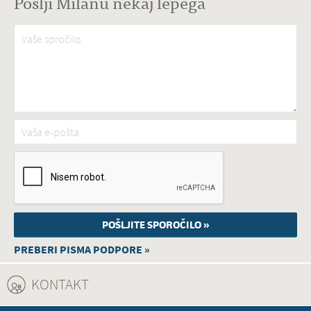
Pošlji Milanu nekaj lepega
Vaše spročilo
*
Vaša e-pošta
*
PREBERI PISMA PODPORE »
KONTAKT
(ACTIVE TAB)