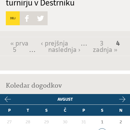
turnirju v Destrniku
DELI
« prva
‹ prejšnja
…
3
4
Strani
5
…
naslednja ›
zadnja »
Koledar dogodkov
AVGUST
P
T
S
Č
P
S
N
27
28
29
30
31
1
2