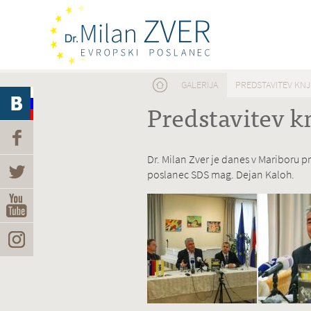
Nahajate se tukaj
GALERIJA
PREDSTAVITEV KNJI
Predstavitev kn
Dr. Milan Zver je danes v Mariboru pr
poslanec SDS mag. Dejan Kaloh.