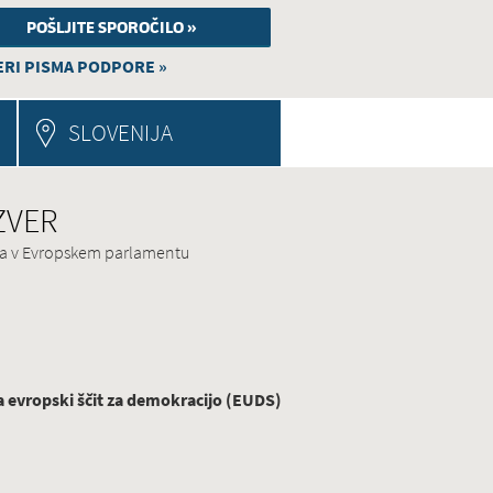
RI PISMA PODPORE »
SLOVENIJA
 ZVER
ina v Evropskem parlamentu
evropski ščit za demokracijo (EUDS)