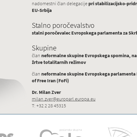
nadomestni član delegacije
pri stabilizacijsko-p
EU-Srbija
Stalno poročevalstvo
stalni poročevalec Evropskega parlamenta za Skrb
Skupine
član
neformalne skupine Evropskega spomina, na
žrtve totalitarnih režimov
član
neformalne skupine Evropskega parlamenta Pr
of Free Iran (FoFi)
Dr. Milan Zver
milan.zver@europarl.europa.eu
T: +32 2 28 45315