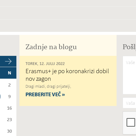
Zadnje na blogu
Pošl
Vaše 
TOREK, 12. JULIJ 2022
Erasmus+ je po koronakrizi dobil
N
nov zagon
2
Dragi mladi, dragi prijatelji,
PREBERITE VEČ »
9
Vaša 
16
23
30