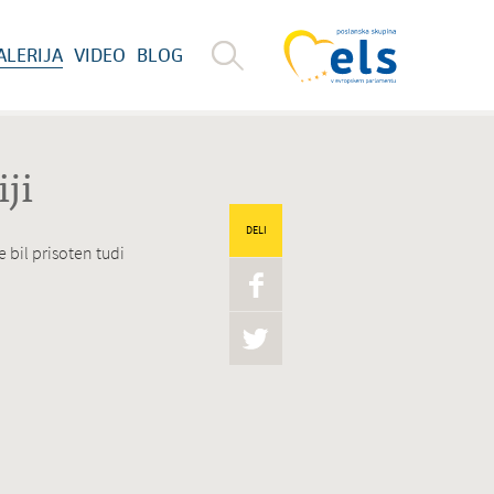
ALERIJA
VIDEO
BLOG
ji
DELI
e bil prisoten tudi