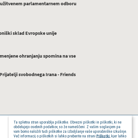
ridružitvenem parlamentarnem odboru
niški sklad Evropske unije
menjene ohranjanju spomina na vse
ijatelji svobodnega Irana - Friends
Ta spletna stran uporablja piškotke. Obvezni piškotki in piškotki, ki ne
obdelujejo osebnih podatkov, so že nameščeni. Z vašim soglasjem pa
vam bomo naložili tudi piškotke za izboljšanje vaše uporabniške izkušnje.
Več informacij o piškotkih si lahko preberite na strani
Piškotki
, kjer lahko