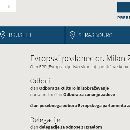
6
PREBE
BRUSELJ
STRASBOURG
Evropski poslanec dr. Milan
član EPP (Evropska ljudska stranka) - politična skup
Odbori
član
Odbora za kulturo in izobraževanje
nadomestni član
Odbora za zunanje zadeve
član posebnega odbora Evropskega parlamenta za 
Delegacije
član
delegacije za odnose z Izraelom