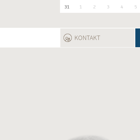
31
1
2
3
4
5
KONTAKT
(ACTIVE TAB)