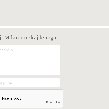
ji Milanu nekaj lepega
spročilo
*
e-pošta
*