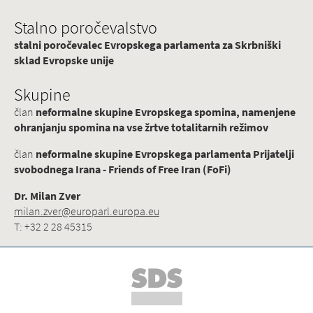
Stalno poročevalstvo
stalni poročevalec Evropskega parlamenta za Skrbniški
sklad Evropske unije
Skupine
član
neformalne skupine Evropskega spomina, namenjene
ohranjanju spomina na vse žrtve totalitarnih režimov
član
neformalne skupine Evropskega parlamenta Prijatelji
svobodnega Irana - Friends of Free Iran (FoFi)
Dr. Milan Zver
milan.zver@europarl.europa.eu
T: +32 2 28 45315