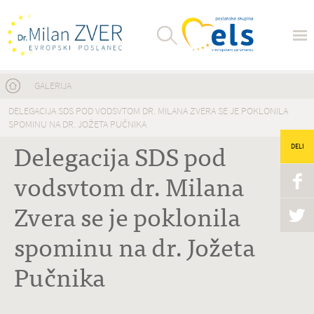
Nahajate se tukaj
GALERIJA
DELEGACIJA SDS POD VODSVTOM DR. MILANA ZVERA SE JE POKLONILA
SPOMINU NA DR. JOŽETA PUČNIKA
Delegacija SDS pod
DELI
vodsvtom dr. Milana
Zvera se je poklonila
spominu na dr. Jožeta
Pučnika