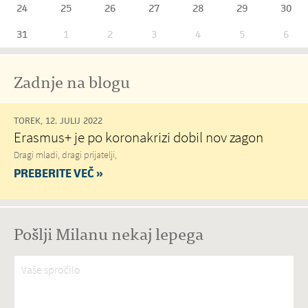
24
25
26
27
28
29
30
31
1
2
3
4
5
6
Zadnje na blogu
TOREK, 12. JULIJ 2022
Erasmus+ je po koronakrizi dobil nov zagon
Dragi mladi, dragi prijatelji,
PREBERITE VEČ »
Pošlji Milanu nekaj lepega
Vaše spročilo
*