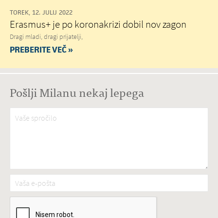
TOREK, 12. JULIJ 2022
Erasmus+ je po koronakrizi dobil nov zagon
Dragi mladi, dragi prijatelji,
PREBERITE VEČ »
Pošlji Milanu nekaj lepega
Vaše spročilo
*
Vaša e-pošta
*