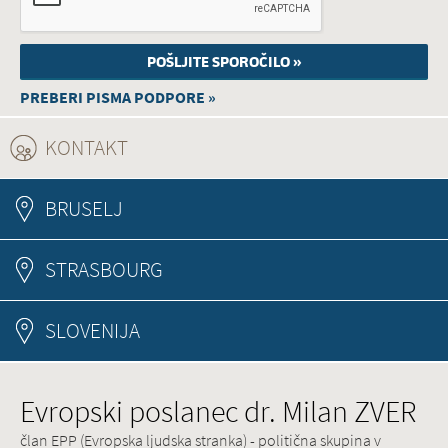
PREBERI PISMA PODPORE »
KONTAKT
(ACTIVE TAB)
BRUSELJ
STRASBOURG
SLOVENIJA
Evropski poslanec dr. Milan ZVER
član EPP (Evropska ljudska stranka) - politična skupina v