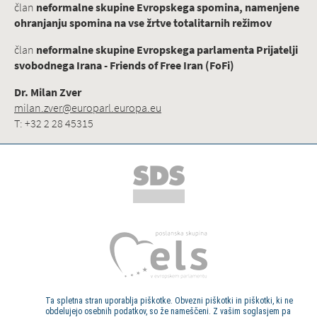
član
neformalne skupine Evropskega spomina, namenjene
ohranjanju spomina na vse žrtve totalitarnih režimov
član
neformalne skupine Evropskega parlamenta Prijatelji
svobodnega Irana - Friends of Free Iran (FoFi)
Dr. Milan Zver
milan.zver@europarl.europa.eu
T: +32 2 28 45315
Ta spletna stran uporablja piškotke. Obvezni piškotki in piškotki, ki ne
obdelujejo osebnih podatkov, so že nameščeni. Z vašim soglasjem pa