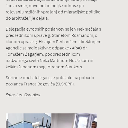
"novo smer, novo pot in boljše odnose pri
reševanju različnih vprašanj od migracijske politike
do arbitraže," je dejala.
Delegacija evropskih poslancev se je v Nek srečala s
predsednikom uprave g. Stanetom Rožmanom, s
članom uprave g. Hrvojem Perharićem, direktorjem
Agencije za radioaktivne odpadke - ARAO dr.
Tomažem Žagarjem, podpredsednikom
nadzornega sveta Neka Martinom Novšakom in
krškim županom mag. Miranom Stankom.
Srečanje obeh delegacij je potekalo na pobudo
poslanca Franca Bogoviča (SLS/EPP).
Foto: Jure Osredkar