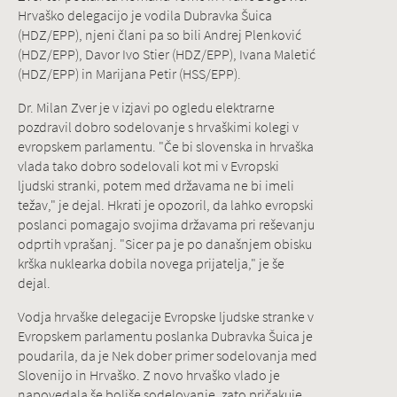
Hrvaško delegacijo je vodila Dubravka Šuica
(HDZ/EPP), njeni člani pa so bili Andrej Plenković
(HDZ/EPP), Davor Ivo Stier (HDZ/EPP), Ivana Maletić
(HDZ/EPP) in Marijana Petir (HSS/EPP).
Dr. Milan Zver je v izjavi po ogledu elektrarne
pozdravil dobro sodelovanje s hrvaškimi kolegi v
evropskem parlamentu. "Če bi slovenska in hrvaška
vlada tako dobro sodelovali kot mi v Evropski
ljudski stranki, potem med državama ne bi imeli
težav," je dejal. Hkrati je opozoril, da lahko evropski
poslanci pomagajo svojima državama pri reševanju
odprtih vprašanj. "Sicer pa je po današnjem obisku
krška nuklearka dobila novega prijatelja," je še
dejal.
Vodja hrvaške delegacije Evropske ljudske stranke v
Evropskem parlamentu poslanka Dubravka Šuica je
poudarila, da je Nek dober primer sodelovanja med
Slovenijo in Hrvaško. Z novo hrvaško vlado je
napovedala še boljše sodelovanje, zato pričakuje