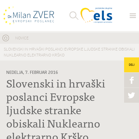
Nahajate se tukaj
NOVICE
SLOVENSKI IN HRVAŠKI POSLANCI EVROPSKE LJUDSKE STRANKE OBISKALI
NUKLEARNO ELEKTRARNO KRŠKO
DELI
NEDELJA, 7. FEBRUAR 2016
Slovenski in hrvaški
poslanci Evropske
ljudske stranke
obiskali Nuklearno
elektrarno Krško