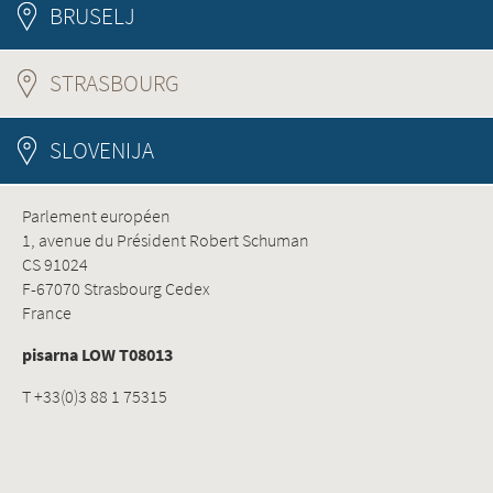
BRUSELJ
STRASBOURG
(ACTIVE TAB)
SLOVENIJA
Parlement européen
1, avenue du Président Robert Schuman
CS 91024
F-67070 Strasbourg Cedex
France
pisarna LOW T08013
T +33(0)3 88 1 75315