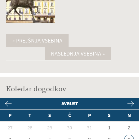
« PREJŠNJA VSEBINA
NASLEDNJA VSEBINA »
Koledar dogodkov
AVGUST
P
T
S
Č
P
S
N
27
28
29
30
31
1
2