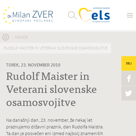
Nahajate se tukaj
NOVICE
RUDOLF MAISTER IN VETERANI SLOVENSKE OSAMOSVOJITVE
DELI
TOREK, 23. NOVEMBER 2010
Rudolf Maister in
Veterani slovenske
osamosvojitve
Na današnji dan, 23. november, že nekaj let
praznujemo državni praznik, dan Rudolfa Maistra.
Ta dan je posvečen eni izmed najbolj znamenitih