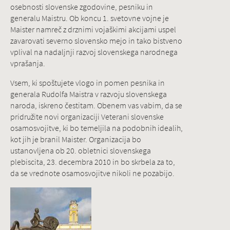
osebnosti slovenske zgodovine, pesniku in
generalu Maistru. Ob koncu 1. svetovne vojne je
Maister namreč z drznimi vojaškimi akcijami uspel
zavarovati severno slovensko mejo in tako bistveno
vplival na nadaljnji razvoj slovenskega narodnega
vprašanja.
Vsem, ki spoštujete vlogo in pomen pesnika in
generala Rudolfa Maistra v razvoju slovenskega
naroda, iskreno čestitam. Obenem vas vabim, da se
pridružite novi organizaciji Veterani slovenske
osamosvojitve, ki bo temeljila na podobnih idealih,
kot jih je branil Maister. Organizacija bo
ustanovljena ob 20. obletnici slovenskega
plebiscita, 23. decembra 2010 in bo skrbela za to,
da se vrednote osamosvojitve nikoli ne pozabijo.