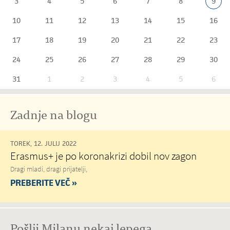
3
4
5
6
7
8
9
10
11
12
13
14
15
16
17
18
19
20
21
22
23
24
25
26
27
28
29
30
31
1
2
3
4
5
6
Zadnje na blogu
TOREK, 12. JULIJ 2022
Erasmus+ je po koronakrizi dobil nov zagon
Dragi mladi, dragi prijatelji,
PREBERITE VEČ »
Pošlji Milanu nekaj lepega