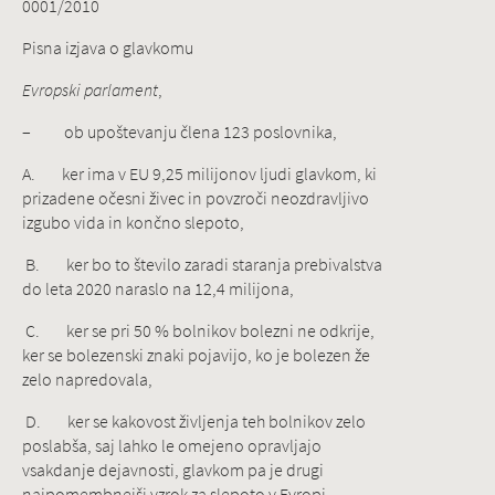
0001/2010
Pisna izjava o glavkomu
Evropski parlament
,
– ob upoštevanju člena 123 poslovnika,
A. ker ima v EU 9,25 milijonov ljudi glavkom, ki
prizadene očesni živec in povzroči neozdravljivo
izgubo vida in končno slepoto,
B. ker bo to število zaradi staranja prebivalstva
do leta 2020 naraslo na 12,4 milijona,
C. ker se pri 50 % bolnikov bolezni ne odkrije,
ker se bolezenski znaki pojavijo, ko je bolezen že
zelo napredovala,
D. ker se kakovost življenja teh bolnikov zelo
poslabša, saj lahko le omejeno opravljajo
vsakdanje dejavnosti, glavkom pa je drugi
najpomembnejši vzrok za slepoto v Evropi,