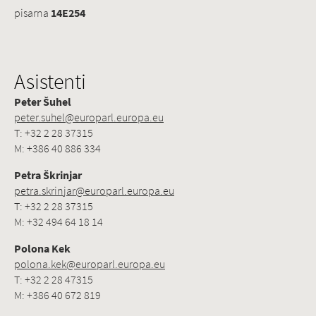
pisarna
14E254
Asistenti
Peter Šuhel
peter.suhel@europarl.europa.eu
T: +32 2 28 37315
M: +386 40 886 334
Petra Škrinjar
petra.skrinjar@europarl.europa.eu
T: +32 2 28 37315
M: +32 494 64 18 14
Polona Kek
polona.kek@europarl.europa.eu
T: +32 2 28 47315
M: +386 40 672 819