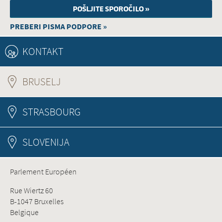
PREBERI PISMA PODPORE »
KONTAKT
BRUSELJ
(ACTIVE TAB)
STRASBOURG
SLOVENIJA
Parlement Européen
Rue Wiertz 60
B-1047 Bruxelles
Belgique