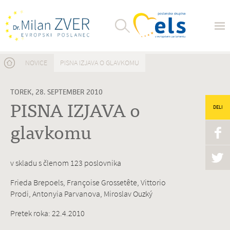
Nahajate se tukaj
NOVICE
PISNA IZJAVA O GLAVKOMU
TOREK, 28. SEPTEMBER 2010
PISNA IZJAVA o
DELI
glavkomu
v skladu s členom 123 poslovnika
Frieda Brepoels, Françoise Grossetête, Vittorio
Prodi, Antonyia Parvanova, Miroslav Ouzký
Pretek roka: 22.4.2010