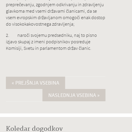
preprečevanju, zgodnjem odkrivanju in zdravljenju
glavkoma med vsemi državami članicami, da se
vsem evropskim državljanom omogoči enak dostop
do visokokakovostnega zdravljenja;
2. naroči svojemu predsedniku, naj to pisno
izjavo skupaj z imeni podpisnikov posreduje
Komisiji, Svetu in parlamentom držav članic.
« PREJŠNJA VSEBINA
NASLEDNJA VSEBINA »
Koledar dogodkov