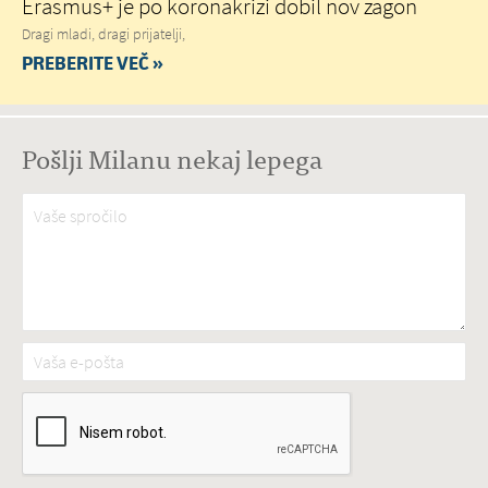
Erasmus+ je po koronakrizi dobil nov zagon
Dragi mladi, dragi prijatelji,
PREBERITE VEČ »
Pošlji Milanu nekaj lepega
Vaše spročilo
*
Vaša e-pošta
*