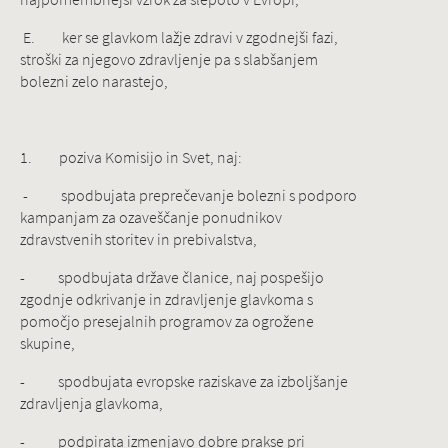
E. ker se glavkom lažje zdravi v zgodnejši fazi,
stroški za njegovo zdravljenje pa s slabšanjem
bolezni zelo narastejo,
1. poziva Komisijo in Svet, naj:
- spodbujata preprečevanje bolezni s podporo
kampanjam za ozaveščanje ponudnikov
zdravstvenih storitev in prebivalstva,
- spodbujata države članice, naj pospešijo
zgodnje odkrivanje in zdravljenje glavkoma s
pomočjo presejalnih programov za ogrožene
skupine,
- spodbujata evropske raziskave za izboljšanje
zdravljenja glavkoma,
- podpirata izmenjavo dobre prakse pri