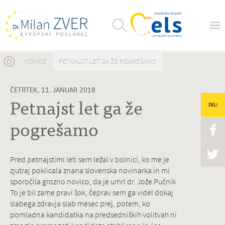
Nahajate se tukaj
NOVICE
PETNAJST LET GA ŽE POGREŠAMO
ČETRTEK, 11. JANUAR 2018
Petnajst let ga že
DELI
pogrešamo
Pred petnajstimi leti sem ležal v bolnici, ko me je
zjutraj poklicala znana slovenska novinarka in mi
sporočila grozno novico, da je umrl dr. Jože Pučnik.
To je bil zame pravi šok, čeprav sem ga videl dokaj
slabega zdravja slab mesec prej, potem, ko
pomladna kandidatka na predsedniških volitvah ni