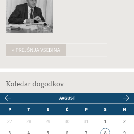
« PREJŠNJA VSEBINA
Koledar dogodkov
AVGUST
P
T
S
Č
P
S
N
27
28
29
30
31
1
2
3
4
5
6
7
8
9