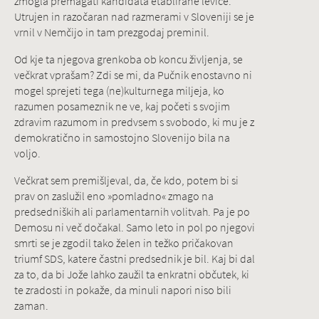
zmogla premagati kandidata etablirane levice.
Utrujen in razočaran nad razmerami v Sloveniji se je
vrnil v Nemčijo in tam prezgodaj preminil.
Od kje ta njegova grenkoba ob koncu življenja, se
večkrat vprašam? Zdi se mi, da Pučnik enostavno ni
mogel sprejeti tega (ne)kulturnega miljeja, ko
razumen posameznik ne ve, kaj početi s svojim
zdravim razumom in predvsem s svobodo, ki mu je z
demokratično in samostojno Slovenijo bila na
voljo.
Večkrat sem premišljeval, da, če kdo, potem bi si
prav on zaslužil eno »pomladno« zmago na
predsedniških ali parlamentarnih volitvah. Pa je po
Demosu ni več dočakal. Samo leto in pol po njegovi
smrti se je zgodil tako želen in težko pričakovan
triumf SDS, katere častni predsednik je bil. Kaj bi dal
za to, da bi Jože lahko zaužil ta enkratni občutek, ki
te zradosti in pokaže, da minuli napori niso bili
zaman.