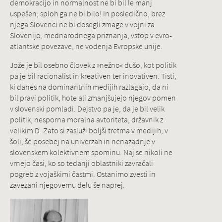
demokracijo in normalnost ne bi bil le manj
uspešen; sploh ga ne bi bilo! In posledično, brez
njega Slovenci ne bi dosegli zmage v vojni za
Slovenijo, mednarodnega priznanja, vstop v evro-
atlantske povezave, ne vodenja Evropske unije.
Jože je bil osebno človek z »nežno« dušo, kot politik
pa je bil racionalist in kreativen ter inovativen. Tisti,
ki danes na dominantnih medijih razlagajo, da ni
bil pravi politik, hote ali zmanjšujejo njegov pomen
v slovenski pomladi. Dejstvo pa je, da je bil velik
politik, nesporna moralna avtoriteta, državnik z
velikim D. Zato si zasluži boljši tretma v medijih, v
šoli, še posebej na univerzah in nenazadnje v
slovenskem kolektivnem spominu. Naj se nikoli ne
vrnejo časi, ko so tedanji oblastniki zavračali
pogreb z vojaškimi častmi. Ostanimo zvesti in
zavezani njegovemu delu še naprej.