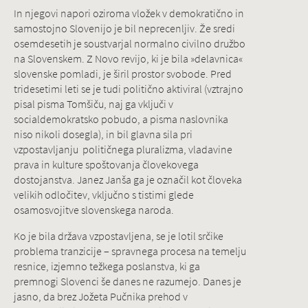
In njegovi napori oziroma vložek v demokratično in
samostojno Slovenijo je bil neprecenljiv. Že sredi
osemdesetih je soustvarjal normalno civilno družbo
na Slovenskem. Z Novo revijo, ki je bila »delavnica«
slovenske pomladi, je širil prostor svobode. Pred
tridesetimi leti se je tudi politično aktiviral (vztrajno
pisal pisma Tomšiču, naj ga vključi v
socialdemokratsko pobudo, a pisma naslovnika
niso nikoli dosegla), in bil glavna sila pri
vzpostavljanju političnega pluralizma, vladavine
prava in kulture spoštovanja človekovega
dostojanstva. Janez Janša ga je označil kot človeka
velikih odločitev, vključno s tistimi glede
osamosvojitve slovenskega naroda.
Ko je bila država vzpostavljena, se je lotil srčike
problema tranzicije – spravnega procesa na temelju
resnice, izjemno težkega poslanstva, ki ga
premnogi Slovenci še danes ne razumejo. Danes je
jasno, da brez Jožeta Pučnika prehod v