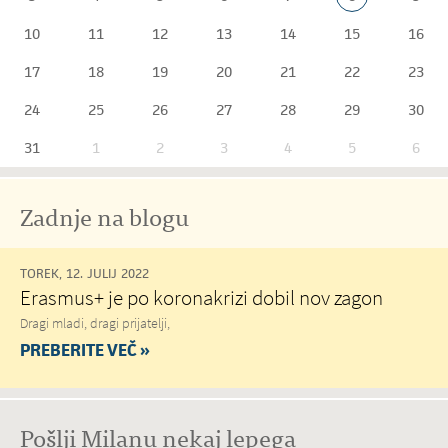
10
11
12
13
14
15
16
17
18
19
20
21
22
23
24
25
26
27
28
29
30
31
1
2
3
4
5
6
Zadnje na blogu
TOREK, 12. JULIJ 2022
Erasmus+ je po koronakrizi dobil nov zagon
Dragi mladi, dragi prijatelji,
PREBERITE VEČ »
Pošlji Milanu nekaj lepega