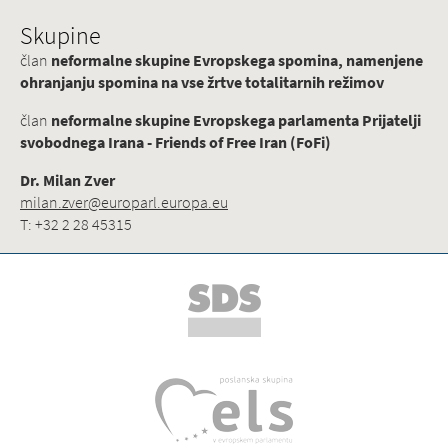
Skupine
član
neformalne skupine Evropskega spomina, namenjene
ohranjanju spomina na vse žrtve totalitarnih režimov
član
neformalne skupine Evropskega parlamenta Prijatelji
svobodnega Irana - Friends of Free Iran (FoFi)
Dr. Milan Zver
milan.zver@europarl.europa.eu
T: +32 2 28 45315