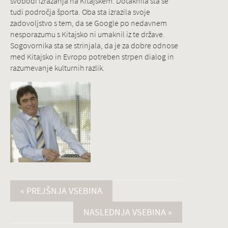
svobodi izražanja na Kitajskem. Dotaknila sta se
tudi področja športa. Oba sta izrazila svoje
zadovoljstvo s tem, da se Google po nedavnem
nesporazumu s Kitajsko ni umaknil iz te države.
Sogovornika sta se strinjala, da je za dobre odnose
med Kitajsko in Evropo potreben strpen dialog in
razumevanje kulturnih razlik.
« PREJŠNJA VSEBINA
NASLEDNJA VSEBINA »