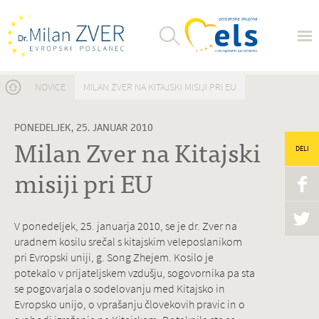
Nahajate se tukaj
NOVICE
MILAN ZVER NA KITAJSKI MISIJI PRI EU
PONEDELJEK, 25. JANUAR 2010
Milan Zver na Kitajski
DELI
misiji pri EU
V ponedeljek, 25. januarja 2010, se je dr. Zver na
uradnem kosilu srečal s kitajskim veleposlanikom
pri Evropski uniji, g. Song Zhejem. Kosilo je
potekalo v prijateljskem vzdušju, sogovornika pa sta
se pogovarjala o sodelovanju med Kitajsko in
Evropsko unijo, o vprašanju človekovih pravic in o