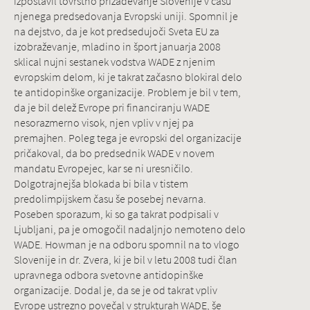
izpostavil tovrstno prizadevanje Slovenije v času
njenega predsedovanja Evropski uniji. Spomnil je
na dejstvo, da je kot predsedujoči Sveta EU za
izobraževanje, mladino in šport januarja 2008
sklical nujni sestanek vodstva WADE z njenim
evropskim delom, ki je takrat začasno blokiral delo
te antidopinške organizacije. Problem je bil v tem,
da je bil delež Evrope pri financiranju WADE
nesorazmerno visok, njen vpliv v njej pa
premajhen. Poleg tega je evropski del organizacije
pričakoval, da bo predsednik WADE v novem
mandatu Evropejec, kar se ni uresničilo.
Dolgotrajnejša blokada bi bila v tistem
predolimpijskem času še posebej nevarna.
Poseben sporazum, ki so ga takrat podpisali v
Ljubljani, pa je omogočil nadaljnjo nemoteno delo
WADE. Howman je na odboru spomnil na to vlogo
Slovenije in dr. Zvera, ki je bil v letu 2008 tudi član
upravnega odbora svetovne antidopinške
organizacije. Dodal je, da se je od takrat vpliv
Evrope ustrezno povečal v strukturah WADE, še