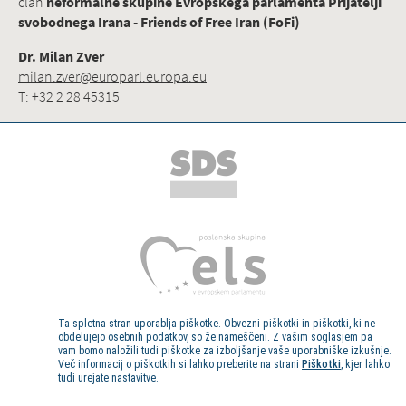
član
neformalne skupine Evropskega parlamenta Prijatelji
svobodnega Irana - Friends of Free Iran (FoFi)
Dr. Milan Zver
milan.zver@europarl.europa.eu
T: +32 2 28 45315
Ta spletna stran uporablja piškotke. Obvezni piškotki in piškotki, ki ne
obdelujejo osebnih podatkov, so že nameščeni. Z vašim soglasjem pa
vam bomo naložili tudi piškotke za izboljšanje vaše uporabniške izkušnje.
Več informacij o piškotkih si lahko preberite na strani
Piškotki
, kjer lahko
tudi urejate nastavitve.