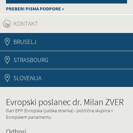
PREBERI PISMA PODPORE »
KONTAKT
(ACTIVE TAB)
BRUSELJ
STRASBOURG
SLOVENIJA
Evropski poslanec dr. Milan ZVER
član EPP (Evropska ljudska stranka) - politična skupina v
Evropskem parlamentu
Odbori