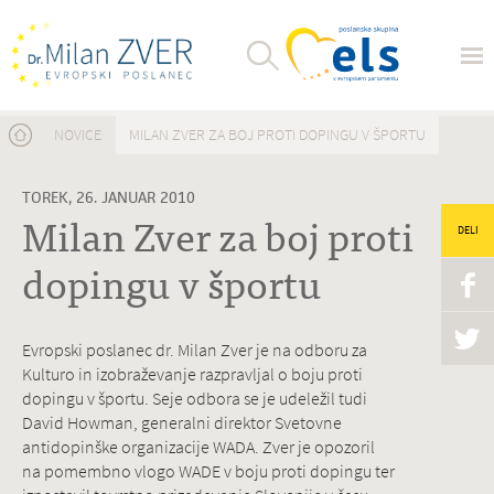
Nahajate se tukaj
NOVICE
MILAN ZVER ZA BOJ PROTI DOPINGU V ŠPORTU
TOREK, 26. JANUAR 2010
Milan Zver za boj proti
DELI
dopingu v športu
Evropski poslanec dr. Milan Zver je na odboru za
Kulturo in izobraževanje razpravljal o boju proti
dopingu v športu. Seje odbora se je udeležil tudi
David Howman, generalni direktor Svetovne
antidopinške organizacije WADA. Zver je opozoril
na pomembno vlogo WADE v boju proti dopingu ter