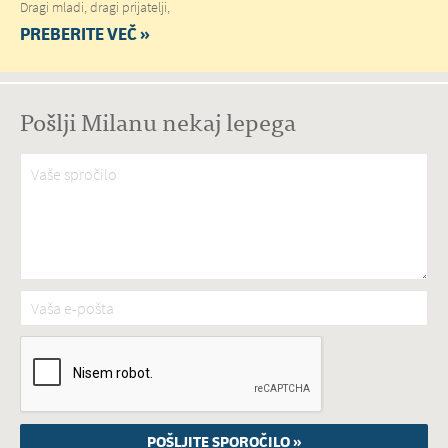
Dragi mladi, dragi prijatelji,
PREBERITE VEČ »
Pošlji Milanu nekaj lepega
Vaše spročilo
*
Vaša e-pošta
*