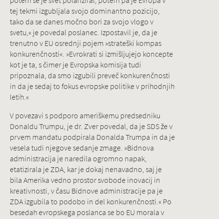
potem se je svet polariziral, potem pa je Evropa v
tej tekmi izgubljala svojo dominantno pozicijo,
tako da se danes močno bori za svojo vlogo v
svetu,« je povedal poslanec. Izpostavil je, da je
trenutno v EU osrednji pojem »strateški kompas
konkurenčnosti«. »Evrokrati si izmišljujejo koncepte
kot je ta, s čimer je Evropska komisija tudi
pripoznala, da smo izgubili preveč konkurenčnosti
in da je sedaj to fokus evropske politike v prihodnjih
letih.«
V povezavi s podporo ameriškemu predsedniku
Donaldu Trumpu, je dr. Zver povedal, da je SDS že v
prvem mandatu podpirala Donalda Trumpa in da je
vesela tudi njegove sedanje zmage. »Bidnova
administracija je naredila ogromno napak,
etatizirala je ZDA, kar je dokaj nenavadno, saj je
bila Amerika vedno prostor svobode inovacij in
kreativnosti, v času Bidnove administracije pa je
ZDA izgubila to podobo in del konkurenčnosti.« Po
besedah evropskega poslanca se bo EU morala v