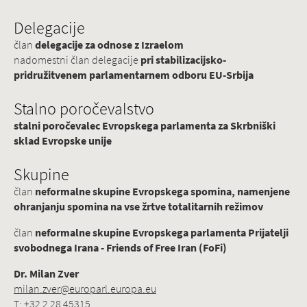
Delegacije
član
delegacije za odnose z Izraelom
nadomestni član delegacije
pri stabilizacijsko-
pridružitvenem parlamentarnem odboru EU-Srbija
Stalno poročevalstvo
stalni poročevalec Evropskega parlamenta za Skrbniški
sklad Evropske unije
Skupine
član
neformalne skupine Evropskega spomina, namenjene
ohranjanju spomina na vse žrtve totalitarnih režimov
član
neformalne skupine Evropskega parlamenta Prijatelji
svobodnega Irana - Friends of Free Iran (FoFi)
Dr. Milan Zver
milan.zver@europarl.europa.eu
T: +32 2 28 45315