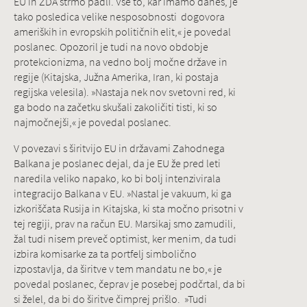
EU in ZDA strmo padli. Vse to, kar imamo danes, je
tako posledica velike nesposobnosti dogovora
ameriških in evropskih političnih elit,« je povedal
poslanec. Opozoril je tudi na novo obdobje
protekcionizma, na vedno bolj močne države in
regije (Kitajska, Južna Amerika, Iran, ki postaja
regijska velesila). »Nastaja nek nov svetovni red, ki
ga bodo na začetku skušali zakoličiti tisti, ki so
najmočnejši,« je povedal poslanec.
V povezavi s širitvijo EU in državami Zahodnega
Balkana je poslanec dejal, da je EU že pred leti
naredila veliko napako, ko bi bolj intenzivirala
integracijo Balkana v EU. »Nastal je vakuum, ki ga
izkoriščata Rusija in Kitajska, ki sta močno prisotni v
tej regiji, prav na račun EU. Marsikaj smo zamudili,
žal tudi nisem preveč optimist, ker menim, da tudi
izbira komisarke za ta portfelj simbolično
izpostavlja, da širitve v tem mandatu ne bo,« je
povedal poslanec, čeprav je posebej podčrtal, da bi
si želel, da bi do širitve čimprej prišlo. »Tudi