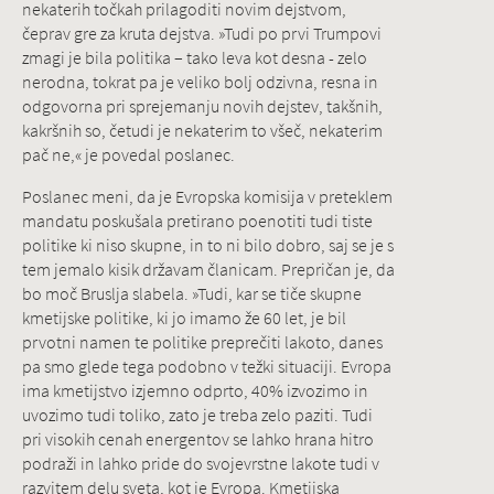
nekaterih točkah prilagoditi novim dejstvom,
čeprav gre za kruta dejstva. »Tudi po prvi Trumpovi
zmagi je bila politika – tako leva kot desna - zelo
nerodna, tokrat pa je veliko bolj odzivna, resna in
odgovorna pri sprejemanju novih dejstev, takšnih,
kakršnih so, četudi je nekaterim to všeč, nekaterim
pač ne,« je povedal poslanec.
Poslanec meni, da je Evropska komisija v preteklem
mandatu poskušala pretirano poenotiti tudi tiste
politike ki niso skupne, in to ni bilo dobro, saj se je s
tem jemalo kisik državam članicam. Prepričan je, da
bo moč Bruslja slabela. »Tudi, kar se tiče skupne
kmetijske politike, ki jo imamo že 60 let, je bil
prvotni namen te politike preprečiti lakoto, danes
pa smo glede tega podobno v težki situaciji. Evropa
ima kmetijstvo izjemno odprto, 40% izvozimo in
uvozimo tudi toliko, zato je treba zelo paziti. Tudi
pri visokih cenah energentov se lahko hrana hitro
podraži in lahko pride do svojevrstne lakote tudi v
razvitem delu sveta, kot je Evropa. Kmetijska