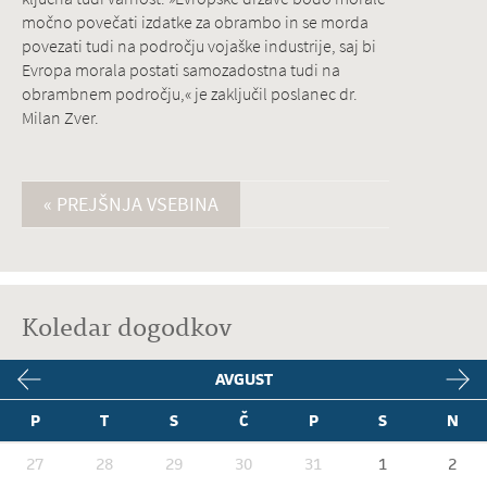
močno povečati izdatke za obrambo in se morda
povezati tudi na področju vojaške industrije, saj bi
Evropa morala postati samozadostna tudi na
obrambnem področju,« je zaključil poslanec dr.
Milan Zver.
« PREJŠNJA VSEBINA
Koledar dogodkov
AVGUST
P
T
S
Č
P
S
N
27
28
29
30
31
1
2