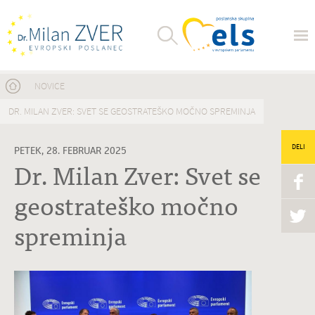
Nahajate se tukaj
NOVICE
DR. MILAN ZVER: SVET SE GEOSTRATEŠKO MOČNO SPREMINJA
DELI
PETEK, 28. FEBRUAR 2025
Dr. Milan Zver: Svet se
geostrateško močno
spreminja