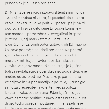
prihodnje« je bil jasen poslanec.
Dr. Milan Zver je svojo razpravo sklenil z mislijo, da
100 dni mandata ni veliko, še posebej, da bi lahko
karkoli pokazal z vidika politik. Opozoril pa je na tri
področja, ki so za delovanje Evropske komisije v
tem mandatu pomembna. »Deregulirati in sprostiti
je treba EU, saj marsikatere ovire zavirajo
izkoriščanje razvojnih potencialov, ki jih EU ima,« je
kot prvo področje poudaril poslanec. Na področju
gospodarstva bi se po njegovih besedah v EU
morala vrniti težja in avtomobilska industrija.
»Revitalizacija avtomobilske industrije je ključna
tudi za revitalizacijo slovenskega gospodarstva, ki je
močno odvisno od nje. Prav tako je pomembno
kmetijstvo in skupna kmetijska politika, kjer ne gre
samo za preprečitev lakote, temveč za položaj
kmeta in kakovostno hrano. Eden ključnih ciljev
vsake pametne politike je kakovostna hrana,« je kot
drugo točko opredelil poslanec. In nenazadnje je
ključna tudi varnost. »Evropske države bodo morale