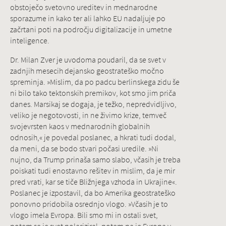
obstoječo svetovno ureditev in mednarodne
sporazume in kako ter ali lahko EU nadaljuje po
začrtani poti na področju digitalizacije in umetne
inteligence.
Dr. Milan Zver je uvodoma poudaril, da se svet v
zadnjih mesecih dejansko geostrateško močno
spreminja. »Mislim, da po padcu berlinskega zidu še
ni bilo tako tektonskih premikov, kot smo jim priča
danes. Marsikaj se dogaja, je težko, nepredvidljivo,
veliko je negotovosti, in ne živimo krize, temveč
svojevrsten kaos v mednarodnih globalnih
odnosih,« je povedal poslanec, a hkrati tudi dodal,
da meni, da se bodo stvari počasi uredile. »Ni
nujno, da Trump prinaša samo slabo, včasih je treba
poiskati tudi enostavno rešitev in mislim, da je mir
pred vrati, kar se tiče Bližnjega vzhoda in Ukrajine«.
Poslanec je izpostavil, da bo Amerika geostrateško
ponovno pridobila osrednjo vlogo. »Včasih je to
vlogo imela Evropa. Bili smo mi in ostali svet,