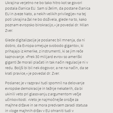
Ukrajina verjetno ne bo tako hitro kot se govori
postala članica EU. Sam si želim, da postane članica
EU in zveze Nato, a nekih velikih privilegijev na tej
poti Ukrajina žal ne bo doživela, glede na to, kako
poznam evropsko birokracijo,« je povedal dr. Milan
Zver.
Glede digitalizacije je poslanec bil mnenja, da ni
dobro, da Evropa omejuje svobodo gigantov, ki
prihajajo iz Amerike, z instrumenti, ki se jim reče
kaznovanje. »Prek 30 milijard evrov so ameriški
giganti že morali plačati in tak način regulacije ni v
redu. Boljši bi bil nek dogovor, a ne na način, da se
krati pravice,« je povedal dr. Zver.
Poslanec je v razpravi tudi spomnil na delovanje
evropske demokracije in težnje nekaterih, da bi
ukinili veto pri glasovanju z argumentom večje
učinkovitosti. »Veto je najmočnejše orožje za
majhne države in se mora predvsem zaradi statusa
in vloge majhnih držav v EU ohraniti tudi v