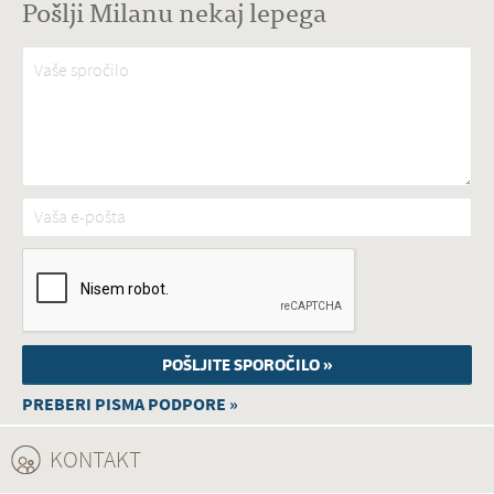
Pošlji Milanu nekaj lepega
Vaše spročilo
*
Vaša e-pošta
*
PREBERI PISMA PODPORE »
KONTAKT
(ACTIVE TAB)