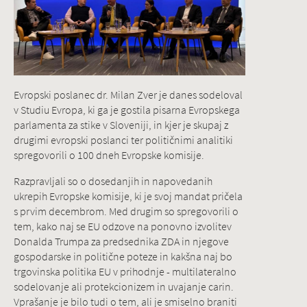
Evropski poslanec dr. Milan Zver je danes sodeloval
v Studiu Evropa, ki ga je gostila pisarna Evropskega
parlamenta za stike v Sloveniji, in kjer je skupaj z
drugimi evropski poslanci ter političnimi analitiki
spregovorili o 100 dneh Evropske komisije.
Razpravljali so o dosedanjih in napovedanih
ukrepih Evropske komisije, ki je svoj mandat pričela
s prvim decembrom. Med drugim so spregovorili o
tem, kako naj se EU odzove na ponovno izvolitev
Donalda Trumpa za predsednika ZDA in njegove
gospodarske in politične poteze in kakšna naj bo
trgovinska politika EU v prihodnje - multilateralno
sodelovanje ali protekcionizem in uvajanje carin.
Vprašanje je bilo tudi o tem, ali je smiselno braniti