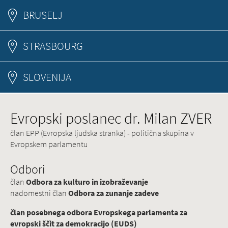
BRUSELJ
STRASBOURG
SLOVENIJA
Evropski poslanec dr. Milan ZVER
član EPP (Evropska ljudska stranka) - politična skupina v
Evropskem parlamentu
Odbori
član
Odbora za kulturo in izobraževanje
nadomestni član
Odbora za zunanje zadeve
član posebnega odbora Evropskega parlamenta za
evropski ščit za demokracijo (EUDS)