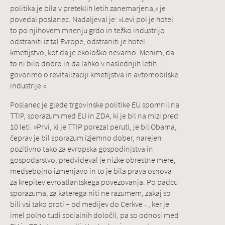
politika je bila v preteklih letih zanemarjena,« je
povedal poslanec. Nadaljeval je: »Levi pol je hotel
to po njihovem mnenju grdo in težko industrijo
odstraniti iz tal Evrope, odstraniti je hotel
kmetijstvo, kot da je ekološko nevarno. Menim, da
to ni bilo dobro in da lahko v naslednjih letih
govorimo o revitalizaciji kmetijstva in avtomobilske
industrije.«
Poslanec je glede trgovinske politike EU spomnil na
TTIP, sporazum med EU in ZDA, ki je bil na mizi pred
10 leti. »Prvi, ki je TTIP porezal peruti, je bil Obama,
čeprav je bil sporazum izjemno dober, narejen
pozitivno tako za evropska gospodinjstva in
gospodarstvo, predvideval je nizke obrestne mere,
medsebojno izmenjavo in to je bila prava osnova
za krepitev evroatlantskega povezovanja. Po padcu
sporazuma, za katerega niti ne razumem, zakaj so
bili vsi tako proti – od medijev do Cerkve - , ker je
imel polno tudi socialnih določil, pa so odnosi med