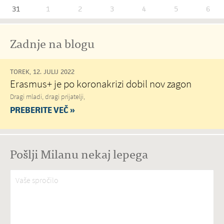
31
1
2
3
4
5
6
Zadnje na blogu
TOREK, 12. JULIJ 2022
Erasmus+ je po koronakrizi dobil nov zagon
Dragi mladi, dragi prijatelji,
PREBERITE VEČ »
Pošlji Milanu nekaj lepega
Vaše spročilo
*