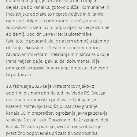
epidemiologinja, je ob zaslišanju med drugim
dejala, da bo kanal C0 gotovo puščal, komunalne in
industrijske odplake so nepredvidljive in bi lahko
ogrozile ljubljansko pitno vodo za več generacij,
zdravstveni sistem pa ni pripravljen na večje izbruhe
epidemij. Doc. dr. Cene Fišer iz Biotehniške
fakultete je poudaril, da je na tem območju izjemno
občutljiv ekosistem s številnimi endemitnimi in
zavarovanimi vrstami, nekdanja ministrica za okolje
Irena Majcen pa je izjavila, da dokumenta, ki je
omogočil evropsko financiranje projekta, danes ne
bi podpisala.
10. februarja 2025 se je vrsta strokovnjakov z
odprtim pismom obrnila tudi na Vlado RS, Svet za
nacionalno varnost in prebivalce Ljubljane, v
katerem zahtevajo takojšnjo ustavitev gradnje
kanala C0 in preprečitev ogrožanja javnega zdravja
velikega števila ljudi. Opozarjajo, da že zgrajeni deli
kanala C0 vidno puščajo, izvršilna veja oblasti je
praktično odpovedala pri zaščiti vodonosnika,