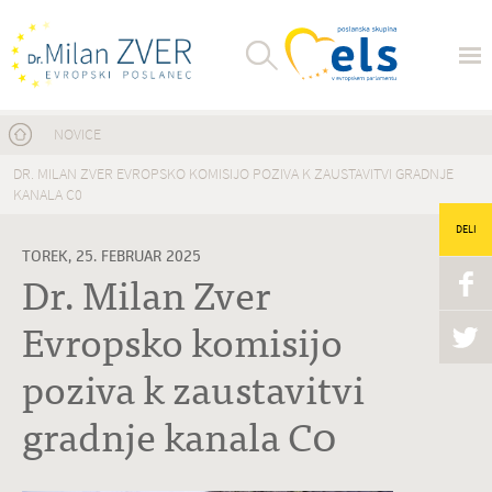
Nahajate se tukaj
NOVICE
DR. MILAN ZVER EVROPSKO KOMISIJO POZIVA K ZAUSTAVITVI GRADNJE
KANALA C0
DELI
TOREK, 25. FEBRUAR 2025
Dr. Milan Zver
Evropsko komisijo
poziva k zaustavitvi
gradnje kanala C0