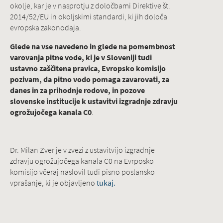
okolje, kar je v nasprotju z določbami Direktive št.
2014/52/EU in okoljskimi standardi, ki jih določa
evropska zakonodaja.
Glede na vse navedeno in glede na pomembnost
varovanja pitne vode, ki je v Sloveniji tudi
ustavno zaščitena pravica, Evropsko komisijo
pozivam, da pitno vodo pomaga zavarovati, za
danes in za prihodnje rodove, in pozove
slovenske institucije k ustavitvi izgradnje zdravju
ogrožujočega kanala C0
.
Dr. Milan Zver je v zvezi z ustavitvijo izgradnje
zdravju ogrožujočega kanala C0 na Evrposko
komisijo včeraj naslovil tudi pisno poslansko
vprašanje, ki je objavljeno
tukaj.