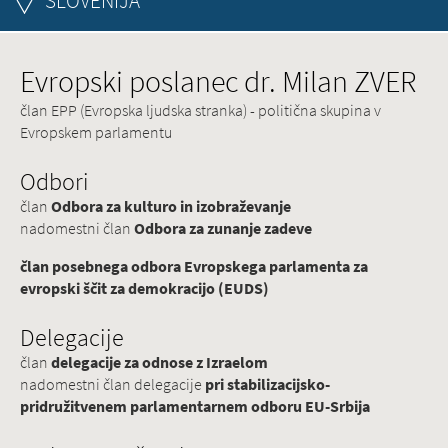
SLOVENIJA
Evropski poslanec dr. Milan ZVER
član EPP (Evropska ljudska stranka) - politična skupina v
Evropskem parlamentu
Odbori
član
Odbora za kulturo in izobraževanje
nadomestni član
Odbora za zunanje zadeve
član posebnega odbora Evropskega parlamenta za
evropski ščit za demokracijo (EUDS)
Delegacije
član
delegacije za odnose z Izraelom
nadomestni član delegacije
pri stabilizacijsko-
pridružitvenem parlamentarnem odboru EU-Srbija