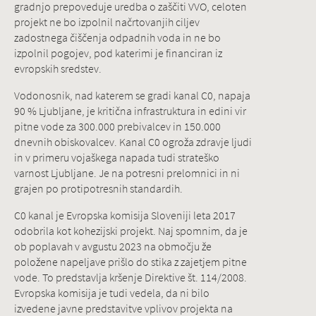
gradnjo prepoveduje uredba o zaščiti VVO, celoten
projekt ne bo izpolnil načrtovanjih ciljev
zadostnega čiščenja odpadnih voda in ne bo
izpolnil pogojev, pod katerimi je financiran iz
evropskih sredstev.
Vodonosnik, nad katerem se gradi kanal C0, napaja
90 % Ljubljane, je kritična infrastruktura in edini vir
pitne vode za 300.000 prebivalcev in 150.000
dnevnih obiskovalcev. Kanal C0 ogroža zdravje ljudi
in v primeru vojaškega napada tudi strateško
varnost Ljubljane. Je na potresni prelomnici in ni
grajen po protipotresnih standardih.
C0 kanal je Evropska komisija Sloveniji leta 2017
odobrila kot kohezijski projekt. Naj spomnim, da je
ob poplavah v avgustu 2023 na območju že
položene napeljave prišlo do stika z zajetjem pitne
vode. To predstavlja kršenje Direktive št. 114/2008.
Evropska komisija je tudi vedela, da ni bilo
izvedene javne predstavitve vplivov projekta na