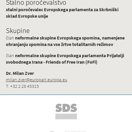
Stalno poročevalstvo
stalni poročevalec Evropskega parlamenta za Skrbniški
sklad Evropske unije
Skupine
član
neformalne skupine Evropskega spomina, namenjene
ohranjanju spomina na vse žrtve totalitarnih režimov
član
neformalne skupine Evropskega parlamenta Prijatelji
svobodnega Irana - Friends of Free Iran (FoFi)
Dr. Milan Zver
milan.zver@europarl.europa.eu
T: +32 2 28 45315