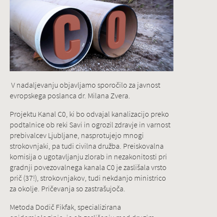
V nadaljevanju objavljamo sporočilo za javnost
evropskega poslanca dr. Milana Zvera.
Projektu Kanal C0, ki bo odvajal kanalizacijo preko
podtalnice ob reki Savi in ogrozil zdravje in varnost
prebivalcev Ljubljane, nasprotujejo mnogi
strokovnjaki, pa tudi civilna družba. Preiskovalna
komisija o ugotavljanju zlorab in nezakonitosti pri
gradnji povezovalnega kanala C0 je zaslišala vrsto
prič (37!), strokovnjakov, tudi nekdanjo ministrico
za okolje. Pričevanja so zastrašujoča.
Metoda Dodič Fikfak, specializirana