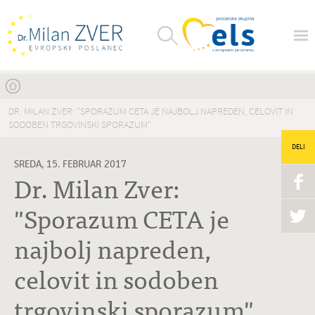
Nahajate se tukaj
DR. MILAN ZVER: "SPORAZUM CETA JE NAJBOLJ NAPREDEN, CELOVIT IN
SODOBEN TRGOVINSKI SPORAZUM"
DELI
SREDA, 15. FEBRUAR 2017
Dr. Milan Zver:
"Sporazum CETA je
najbolj napreden,
celovit in sodoben
trgovinski sporazum"