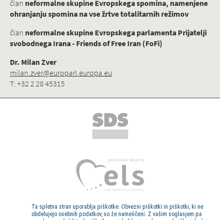
član
neformalne skupine Evropskega spomina, namenjene
ohranjanju spomina na vse žrtve totalitarnih režimov
član
neformalne skupine Evropskega parlamenta Prijatelji
svobodnega Irana - Friends of Free Iran (FoFi)
Dr. Milan Zver
milan.zver@europarl.europa.eu
T: +32 2 28 45315
Ta spletna stran uporablja piškotke. Obvezni piškotki in piškotki, ki ne
obdelujejo osebnih podatkov, so že nameščeni. Z vašim soglasjem pa