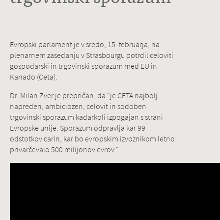
Evropski parlament je v sredo, 15. februarja, na
plenarnem zasedanju v Strasbourgu potrdil celoviti
gospodarski in trgovinski sporazum med EU in
Kanado (Ceta).
Dr. Milan Zver je prepričan, da "je CETA najbolj
napreden, ambiciozen, celovit in sodoben
trgovinski sporazum kadarkoli izpogajan s strani
Evropske unije. Sporazum odpravlja kar 99
odstotkov carin, kar bo evropskim izvoznikom letno
privarčevalo 500 milijonov evrov."