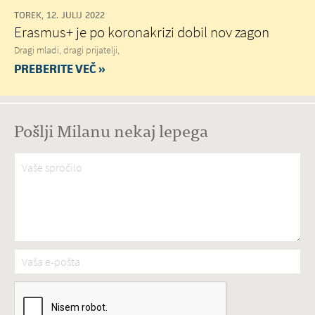
TOREK, 12. JULIJ 2022
Erasmus+ je po koronakrizi dobil nov zagon
Dragi mladi, dragi prijatelji,
PREBERITE VEČ »
Pošlji Milanu nekaj lepega
Vaše spročilo
*
Vaša e-pošta
*