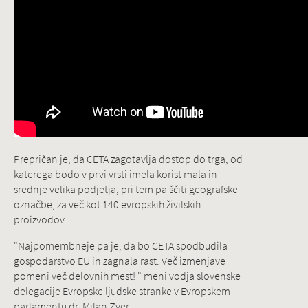
Prepričan je, da CETA zagotavlja dostop do trga, od
katerega bodo v prvi vrsti imela korist mala in
srednje velika podjetja, pri tem pa ščiti geografske
označbe, za več kot 140 evropskih živilskih
proizvodov.
"Najpomembneje pa je, da bo CETA spodbudila
gospodarstvo EU in zagnala rast. Več izmenjave
pomeni več delovnih mest! " meni vodja slovenske
delegacije Evropske ljudske stranke v Evropskem
parlamentu dr. Milan Zver.