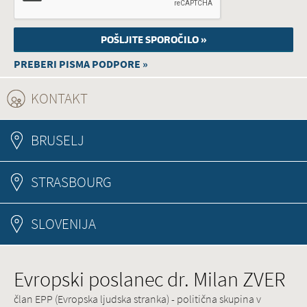
PREBERI PISMA PODPORE »
KONTAKT
(ACTIVE TAB)
BRUSELJ
STRASBOURG
SLOVENIJA
Evropski poslanec dr. Milan ZVER
član EPP (Evropska ljudska stranka) - politična skupina v