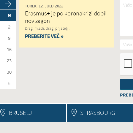
Vaše 
TOREK, 12. JULIJ 2022
Erasmus+ je po koronakrizi dobil
N
nov zagon
2
Dragi mladi, dragi prijatelji,
PREBERITE VEČ »
9
Vaša 
16
23
30
6
PREBE
BRUSELJ
STRASBOURG