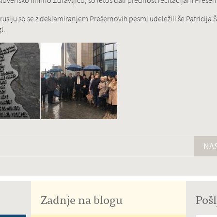
slovensko himno Zdravljico, so letos dali prednost recitacijam Preše
ruslju so se z deklamiranjem Prešernovih pesmi udeležili še Patricija
l.
NAS
Zadnje na blogu
Pošl