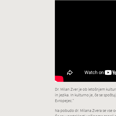
Dr. Milan Zver je ob letošnjem kultu
in jezika. In kulturno je, če se spoš
Evropejec."
Na pobudo dr. Milana Zvera se vse od