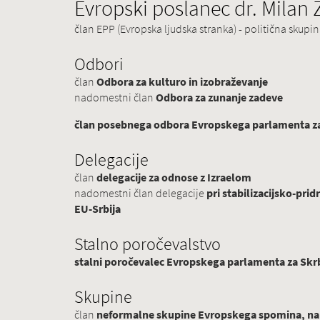
Evropski poslanec dr. Milan
član EPP (Evropska ljudska stranka) - politična skup
Odbori
član
Odbora za kulturo in izobraževanje
nadomestni član
Odbora za zunanje zadeve
član posebnega odbora Evropskega parlamenta za 
Delegacije
član
delegacije za odnose z Izraelom
nadomestni član delegacije
pri stabilizacijsko-p
EU-Srbija
Stalno poročevalstvo
stalni poročevalec Evropskega parlamenta za Skrb
Skupine
član
neformalne skupine Evropskega spomina, na