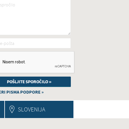
spročilo
*
e-pošta
*
RI PISMA PODPORE »
SLOVENIJA