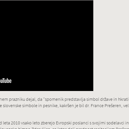
rnem prazniku dejal, da "spomenik predstavlja simbol države in hkrati
tuje slovenske simbole in pesnike, kakršen je bil dr. France Prešeren, v
 leta 2010 vsako leto zberejo Evropski poslanci s svojimi sodelavci i