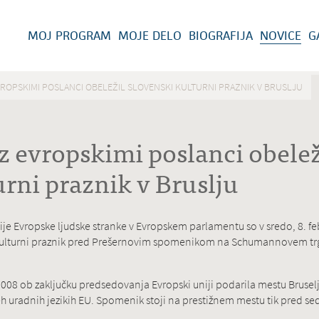
MOJ PROGRAM
MOJE DELO
BIOGRAFIJA
NOVICE
G
EVROPSKIMI POSLANCI OBELEŽIL SLOVENSKI KULTURNI PRAZNIK V BRUSLJU
 z evropskimi poslanci obelež
urni praznik v Bruslju
e Evropske ljudske stranke v Evropskem parlamentu so v sredo, 8. feb
i kulturni praznik pred Prešernovim spomenikom na Schumannovem tr
2008 ob zaključku predsedovanja Evropski uniji podarila mestu Brusel
eh uradnih jezikih EU. Spomenik stoji na prestižnem mestu tik pred s