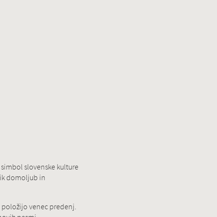
 simbol slovenske kulture
elik domoljub in
n položijo venec predenj.