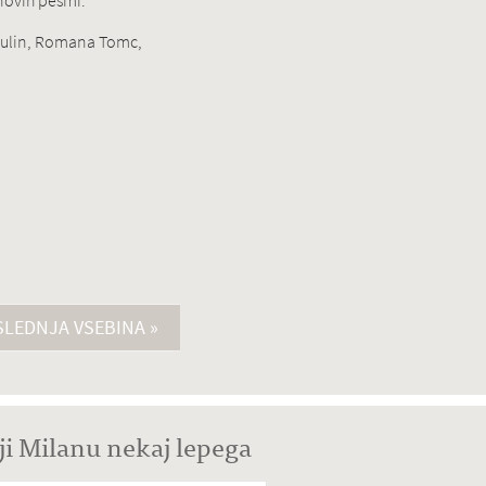
rnovih pesmi.
 Šulin, Romana Tomc,
LEDNJA VSEBINA »
ji Milanu nekaj lepega