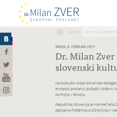
Nahajate se tukaj
NOVICE
DR. MILAN ZVER Z 
SREDA, 8. FEBRUAR 2017
Dr. Milan Zver
slovenski kult
Na pobudo vodje slovenske delegacij
evropski poslanci počastili državn
komisijo v Bruslju.
Republika Slovenija je namreč leta 
zapisana Prešernova Zdravljica v vs