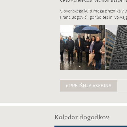
Če so v preteklosti večinoma zapeli 
Slovenskega kulturnega praznika v B
Franc Bogovič, Igor Šoltes in Ivo Vajg
« PREJŠNJA VSEBINA
Koledar dogodkov