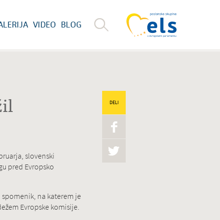
ALERIJA
VIDEO
BLOG
il
DELI
ruarja, slovenski
gu pred Evropsko
j spomenik, na katerem je
edežem Evropske komisije.