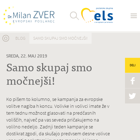
Nahajate se tukaj
BLOG
SAMO SKUPAJ SMO MOČNEJŠI!
SREDA, 22. MAJ 2019
Samo skupaj smo
DELI
močnejši!
Ko pišem to kolumno, se kampanja za evropske
volitve nagiba h koncu. Volivke in volivci imate že v
tem tednu možnost glasovati na predčasnih
voliščih, največ pa vas seveda pričakujemo na
volilno nedeljo. Zadnji teden kampanje se
dostikrat zgodi, da skušajo predvsem desne volivce