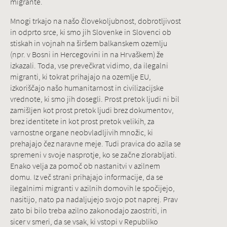
migrante.
Mnogi trkajo na našo človekoljubnost, dobrotljivost
in odprto srce, ki smo jih Slovenke in Slovenci ob
stiskah in vojnah na širšem balkanskem ozemlju
(npr. v Bosni in Hercegovini in na Hrvaškem) že
izkazali. Toda, vse prevečkrat vidimo, da ilegalni
migranti, ki tokrat prihajajo na ozemlje EU,
izkoriščajo našo humanitarnost in civilizacijske
vrednote, ki smo jih dosegli. Prost pretok ljudi ni bil
zamišljen kot prost pretok ljudi brez dokumentov,
brez identitete in kot prost pretok velikih, za
varnostne organe neobvladljivih množic, ki
prehajajo čez naravne meje. Tudi pravica do azila se
spremeni v svoje nasprotje, ko se začne zlorabljati.
Enako velja za pomoč ob nastanitvi v azilnem
domu. Iz več strani prihajajo informacije, da se
ilegalnimi migranti v azilnih domovih le spočijejo,
nasitijo, nato pa nadaljujejo svojo pot naprej. Prav
zato bi bilo treba azilno zakonodajo zaostriti, in
sicer v smeri, da se vsak, ki vstopi v Republiko