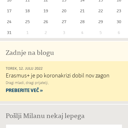
17
18
19
20
21
22
23
24
25
26
27
28
29
30
31
1
2
3
4
5
6
Zadnje na blogu
TOREK, 12. JULIJ 2022
Erasmus+ je po koronakrizi dobil nov zagon
Dragi mladi, dragi prijatelji,
PREBERITE VEČ »
Pošlji Milanu nekaj lepega
Vaše spročilo
*