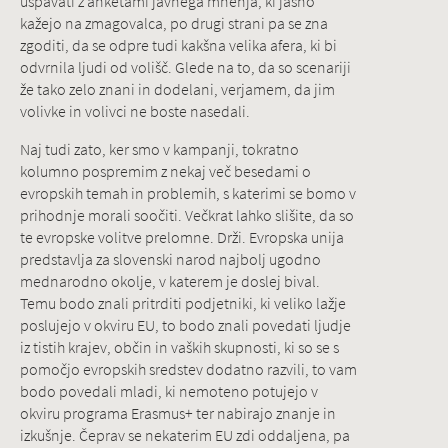
uspavati z anketami javnega mnenja, ki jasno
kažejo na zmagovalca, po drugi strani pa se zna
zgoditi, da se odpre tudi kakšna velika afera, ki bi
odvrnila ljudi od volišč. Glede na to, da so scenariji
že tako zelo znani in dodelani, verjamem, da jim
volivke in volivci ne boste nasedali.
Naj tudi zato, ker smo v kampanji, tokratno
kolumno pospremim z nekaj več besedami o
evropskih temah in problemih, s katerimi se bomo v
prihodnje morali soočiti. Večkrat lahko slišite, da so
te evropske volitve prelomne. Drži. Evropska unija
predstavlja za slovenski narod najbolj ugodno
mednarodno okolje, v katerem je doslej bival.
Temu bodo znali pritrditi podjetniki, ki veliko lažje
poslujejo v okviru EU, to bodo znali povedati ljudje
iz tistih krajev, občin in vaških skupnosti, ki so se s
pomočjo evropskih sredstev dodatno razvili, to vam
bodo povedali mladi, ki nemoteno potujejo v
okviru programa Erasmus+ ter nabirajo znanje in
izkušnje. Čeprav se nekaterim EU zdi oddaljena, pa