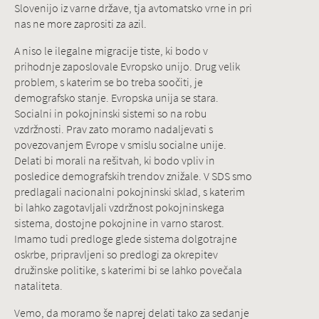
Slovenijo iz varne države, tja avtomatsko vrne in pri
nas ne more zaprositi za azil.
A niso le ilegalne migracije tiste, ki bodo v
prihodnje zaposlovale Evropsko unijo. Drug velik
problem, s katerim se bo treba soočiti, je
demografsko stanje. Evropska unija se stara.
Socialni in pokojninski sistemi so na robu
vzdržnosti. Prav zato moramo nadaljevati s
povezovanjem Evrope v smislu socialne unije.
Delati bi morali na rešitvah, ki bodo vpliv in
posledice demografskih trendov znižale. V SDS smo
predlagali nacionalni pokojninski sklad, s katerim
bi lahko zagotavljali vzdržnost pokojninskega
sistema, dostojne pokojnine in varno starost.
Imamo tudi predloge glede sistema dolgotrajne
oskrbe, pripravljeni so predlogi za okrepitev
družinske politike, s katerimi bi se lahko povečala
nataliteta.
Vemo, da moramo še naprej delati tako za sedanje