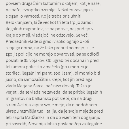
povsem drugačnim kulturnim okoljem, kot je naše,
na naše, evropsko ozemlje. Nekateri zavajajo s
slogani o varnosti. Ko je treba prisluhniti
Belokranjcem, ki že več kot tri leta trpijo zaradi
ilegalnih migrantov, se na pozive, naj pridejo v
kraje ob meji, vladajoči ne odzovejo. Še več.
Predsednik vlade si gradi visoko ograjo okoli
svojega doma, na že tako prepustno mejo, ki je
zgolj s policijo ne morejo obvarovati, pa se odloči
poslati le 35 vojakov. Ob ugrabitvi občana in pred
leti umoru policista z mačeto (po umoru si je
storilec, ilegalni migrant, sodil sam), bi moralo biti
jasno, da samozaščitni ukrepi, kot jih predlaga
vlada Marjana Šarca, pač niso dovolj. Težko je
verjeti, da se vlada ne zaveda, da se pritisk ilegalnih
migrantov na balkansko pot krepi, da na drugi
strani Avstrija zapira svoje meje, da o podobnem
ukrepu razmišlja tudi Italija, da je svoje meje že pred
leti zaprla Madžarska in da ob vsem tem dogajanju
pri sosedih, Slovenija lahko postane žep za ilegalne