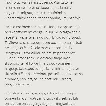
močno vpliva na naša življenja. Prav zato ne
smemo in ne moremo dopustiti, da bi nas z
ilegalnimi migracijami, terorističnimi in
kibernetskimi napadi ter podobnim, vrgli s tečajev.
Ideja o močnem centru, unifikaciji Evropske unije
pod vodstvom močnega Bruslja, ki jo zagovarjajo
leve stranke, je še ena od poti, ki vodijo v propad.
To Slovenci še posebej dobro poznamo, saj je tudi
nekdanja država želela moč skoncentrirati v
Beogradu. S tovrstnimi idejami za prihodnost
Evrope in z dogodki, ki destabilizirajo našo
skupnost, se lahko kaj kmalu pod vprašajem
znajdejo tako spoštovanje kulturnih temeljev ter
skupnih krščanskih vrednot, pa tudi vrednot, kot so
svoboda, enakost, solidarnost, mir, varnost,
blaginja in razvoj.
Leve stranke vam govorijo, kako zelo je Evropa
pomembna, a hkrati zamolčijo, kako zelo so bili
prizadevni pri vabljenju ilegalnih migrantov, s