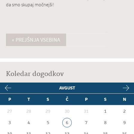
da smo skupaj močnejši!
« PREJŠNJA VSEBINA
Koledar dogodkov
AVGUST
P
T
S
Č
P
S
N
27
28
29
30
31
1
2
3
4
5
6
7
8
9
10
11
12
13
14
15
16