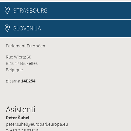
STRASBOURG
SLOVENIJA
Parlement Européen
Rue Wiertz 60
B-1047 Bruxelles
Belgique
pisarna
14E254
Asistenti
Peter Šuhel
peter.suhel@europarl.europa.eu
T: +32 2 28 37315