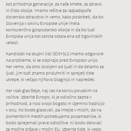
kot prihodnje generacije, za naše kmete, za zdravo
in čisto okolje. Imamo rešitve za razpadajoče
slovensko zdravstvo in vemo, kako poskrbeti, da bo
Slovenija v okviru Evropske unije imela
konkurenčno gospodarsko okolje in da bo tudi
Evropska unija kot celota ostala ena od trgovinskih
velesil.
Kandidati na skupni listi SDS+SLS imamo odgovore
na probleme, ki se odpirajo pred Evropsko unijo.
Ker vemo, da smo izvoljeni od ljudi in da delamo za
ljudi, jim tudi znamo prisluhniti in sprejeti tiste
ukrepe, ki večajo njihovo blaginjo in napredek.
Ker vsak glas šteje, naj vas na koncu povabim na
volitve. Izberite Evropo, ki je odločno zazrta v
prihodnost, a nosi svojo bogato in izjemno tradicijo
v srcu. Ko boste glasovali, pa imejte v mislih, da na
pomembnih mestih potrebujemo posameznike, ki
bodo sprejemali prave odločitve. Ki bodo delovali
za močne države v močni EU. Izberite tiste, ki vedo,