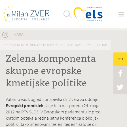
Nahajate se tukaj
VIDEO
ZELENA KOMPONENTA SKUPNE EVROPSKE KMETIJSKE POLITIKE
Zelena komponenta
DELI
skupne evropske
kmetijske politike
Vabimo vas k ogledu prispevka dr. Zvera za oddajo
Evropski premislek
, ki je bila na sporedu 24. maja
2012 na RTV SLO3. V Evropskem parlamentu je pred
kratkim potekala redna letna konferenca o okoljski
politiki, tako imenovani "zeleni teden", zato se dr.