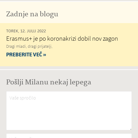
Zadnje na blogu
TOREK, 12. JULIJ 2022
Erasmus+ je po koronakrizi dobil nov zagon
Dragi mladi, dragi prijatelji,
PREBERITE VEČ »
Pošlji Milanu nekaj lepega
Vaše spročilo
*
Vaša e-pošta
*