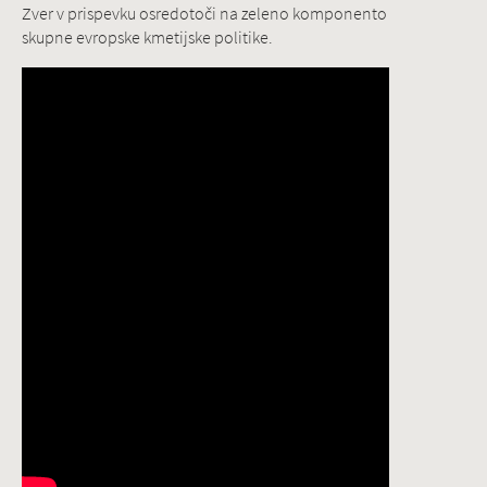
Zver v prispevku osredotoči na zeleno komponento
skupne evropske kmetijske politike.