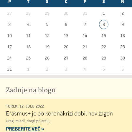
P
T
S
Č
P
S
N
27
28
29
30
31
1
2
3
4
5
6
7
8
9
10
11
12
13
14
15
16
17
18
19
20
21
22
23
24
25
26
27
28
29
30
31
1
2
3
4
5
6
Zadnje na blogu
TOREK, 12. JULIJ 2022
Erasmus+ je po koronakrizi dobil nov zagon
Dragi mladi, dragi prijatelji,
PREBERITE VEČ »