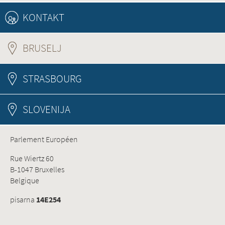
KONTAKT
BRUSELJ
(ACTIVE TAB)
STRASBOURG
SLOVENIJA
Parlement Européen
Rue Wiertz 60
B-1047 Bruxelles
Belgique
pisarna
14E254