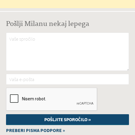
Pošlji Milanu nekaj lepega
Vaše spročilo
*
Vaša e-pošta
*
PREBERI PISMA PODPORE »