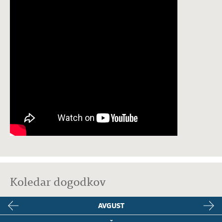
Koledar dogodkov
AVGUST