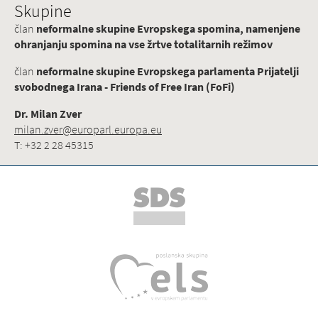
Skupine
član
neformalne skupine Evropskega spomina, namenjene
ohranjanju spomina na vse žrtve totalitarnih režimov
član
neformalne skupine Evropskega parlamenta Prijatelji
svobodnega Irana - Friends of Free Iran (FoFi)
Dr. Milan Zver
milan.zver@europarl.europa.eu
T: +32 2 28 45315