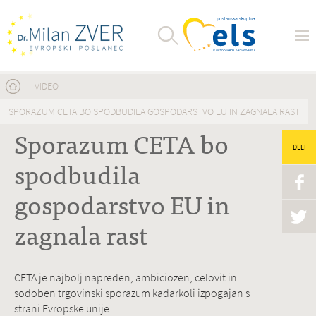
Nahajate se tukaj
VIDEO
SPORAZUM CETA BO SPODBUDILA GOSPODARSTVO EU IN ZAGNALA RAST
Sporazum CETA bo
DELI
spodbudila
gospodarstvo EU in
zagnala rast
CETA je najbolj napreden, ambiciozen, celovit in
sodoben trgovinski sporazum kadarkoli izpogajan s
strani Evropske unije.