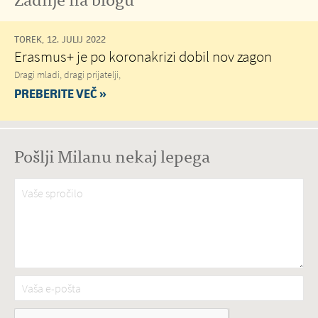
TOREK, 12. JULIJ 2022
Erasmus+ je po koronakrizi dobil nov zagon
Dragi mladi, dragi prijatelji,
PREBERITE VEČ »
Pošlji Milanu nekaj lepega
Vaše spročilo
*
Vaša e-pošta
*