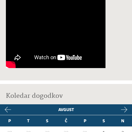
Koledar dogodkov
AVGUST
P
T
S
Č
P
S
N