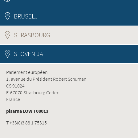
BRUSELJ
STRASBOURG
(ACTIVE TAB)
SLOVENIJA
Parlement européen
1, avenue du Président Robert Schuman
CS 91024
F-67070 Strasbourg Cedex
France
pisarna LOW T08013
T +33(0)3 88 1 75315