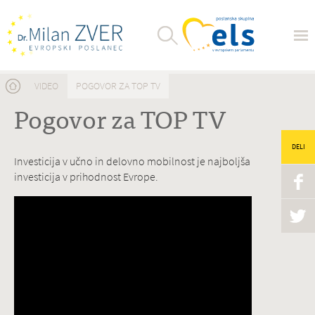
Nahajate se tukaj
VIDEO
POGOVOR ZA TOP TV
Pogovor za TOP TV
DELI
Investicija v učno in delovno mobilnost je najboljša
investicija v prihodnost Evrope.