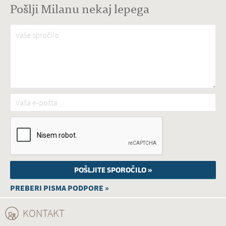
Pošlji Milanu nekaj lepega
Vaše spročilo
*
Vaša e-pošta
*
PREBERI PISMA PODPORE »
KONTAKT
(ACTIVE TAB)