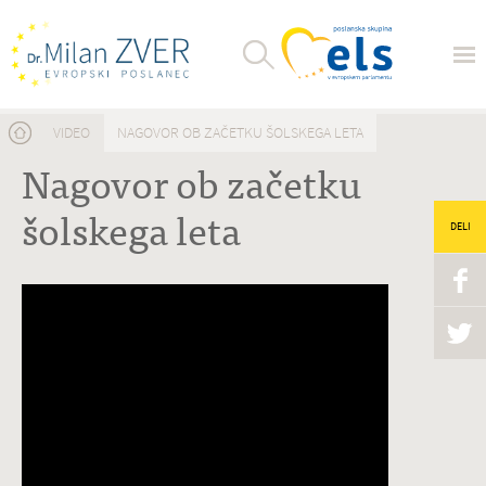
Nahajate se tukaj
VIDEO
NAGOVOR OB ZAČETKU ŠOLSKEGA LETA
Nagovor ob začetku
šolskega leta
DELI