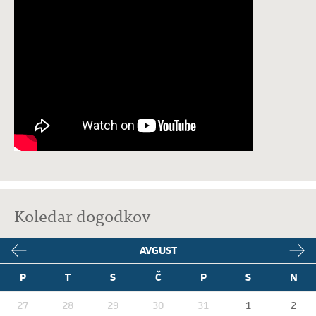
Koledar dogodkov
AVGUST
P
T
S
Č
P
S
N
27
28
29
30
31
1
2