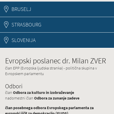
BRUSELJ
STRASBOURG
SLOVENIJA
Evropski poslanec dr. Milan ZVER
član EPP (Evropska ljudska stranka) - politična skupina v
Evropskem parlamentu
Odbori
član
Odbora za kulturo in izobraževanje
nadomestni član
Odbora za zunanje zadeve
član posebnega odbora Evropskega parlamenta za
evropski ščit za demokracijo (EUDS)