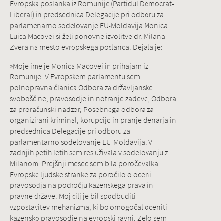
Evropska poslanka iz Romunije (Partidul Democrat-
Liberal) in predsednica Delegacije pri odboru za
parlamenarno sodelovanje EU-Moldavija Monica
Luisa Macovei si želi ponovne izvolitve dr. Milana
Zvera na mesto evropskega poslanca. Dejala je:
»Moje ime je Monica Macovei in prihajam iz
Romunije. V Evropskem parlamentu sem
polnopravna članica Odbora za državljanske
svoboščine, pravosodje in notranje zadeve, Odbora
za proračunski nadzor, Posebnega odbora za
organizirani kriminal, korupcijo in pranje denarja in
predsednica Delegacije pri odboru za
parlamentarno sodelovanje EU-Moldavija. V
zadnjih petih letih sem res uživala v sodelovanju z
Milanom. Prejšnji mesec sem bila poročevalka
Evropske ljudske stranke za poročilo o oceni
pravosodja na področju kazenskega prava in
pravne države. Moj cilj je bil spodbuditi
vzpostavitev mehanizma, ki bo omogočal oceniti
kazensko pravosodje na evropski ravni. Zelo sem