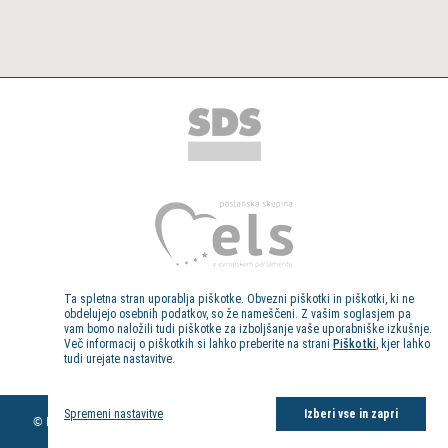
Ta spletna stran uporablja piškotke. Obvezni piškotki in piškotki, ki ne
obdelujejo osebnih podatkov, so že nameščeni. Z vašim soglasjem pa
vam bomo naložili tudi piškotke za izboljšanje vaše uporabniške izkušnje.
Več informacij o piškotkih si lahko preberite na strani
Piškotki
, kjer lahko
tudi urejate nastavitve.
Kolofon
Spremeni nastavitve
Izberi vse in zapri
© Evropski poslanec dr. Milan Zver, 2013. Vse pravice pridržane.
Pravno
obvestilo
|
Politika piškotkov