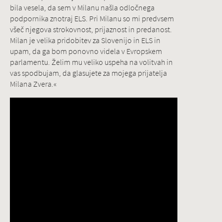
bila vesela, da sem v Milanu našla odločnega
podpornika znotraj ELS. Pri Milanu so mi predvsem
všeč njegova strokovnost, prijaznost in predanost.
Milan je velika pridobitev za Slovenijo in ELS in
upam, da ga bom ponovno videla v Evropskem
parlamentu. Želim mu veliko uspeha na volitvah in
vas spodbujam, da glasujete za mojega prijatelja
Milana Zvera.«