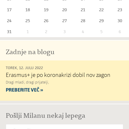
17
18
19
20
21
22
23
24
25
26
27
28
29
30
31
1
2
3
4
5
6
Zadnje na blogu
TOREK, 12. JULIJ 2022
Erasmus+ je po koronakrizi dobil nov zagon
Dragi mladi, dragi prijatelji,
PREBERITE VEČ »
Pošlji Milanu nekaj lepega
Vaše spročilo
*