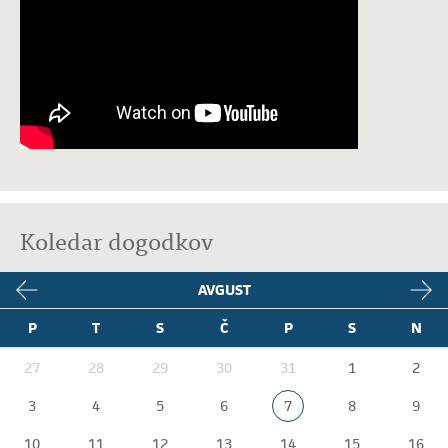
Koledar dogodkov
AVGUST
P
T
S
Č
P
S
N
27
28
29
30
31
1
2
3
4
5
6
7
8
9
10
11
12
13
14
15
16