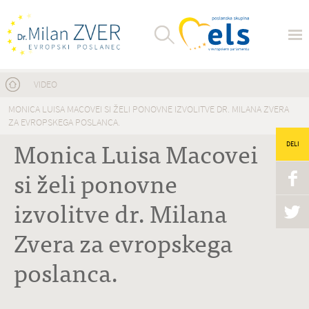
Nahajate se tukaj
VIDEO
MONICA LUISA MACOVEI SI ŽELI PONOVNE IZVOLITVE DR. MILANA ZVERA
ZA EVROPSKEGA POSLANCA.
Monica Luisa Macovei
DELI
si želi ponovne
izvolitve dr. Milana
Zvera za evropskega
poslanca.