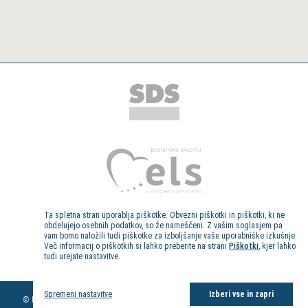
Ta spletna stran uporablja piškotke. Obvezni piškotki in piškotki, ki ne
obdelujejo osebnih podatkov, so že nameščeni. Z vašim soglasjem pa
vam bomo naložili tudi piškotke za izboljšanje vaše uporabniške izkušnje.
Več informacij o piškotkih si lahko preberite na strani
Piškotki
, kjer lahko
tudi urejate nastavitve.
Kolofon
Spremeni nastavitve
Izberi vse in zapri
© Evropski poslanec dr. Milan Zver, 2013. Vse pravice pridržane.
Pravno