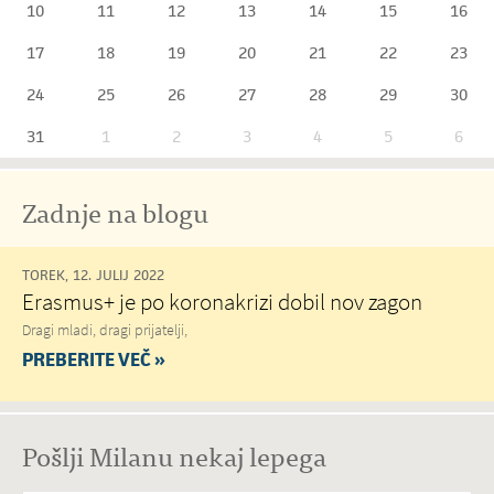
10
11
12
13
14
15
16
17
18
19
20
21
22
23
24
25
26
27
28
29
30
31
1
2
3
4
5
6
Zadnje na blogu
TOREK, 12. JULIJ 2022
Erasmus+ je po koronakrizi dobil nov zagon
Dragi mladi, dragi prijatelji,
PREBERITE VEČ »
Pošlji Milanu nekaj lepega