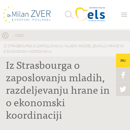
Nahajate se tukaj
VIDEO
IZ STRASBOURGA O ZAPOSLOVANJU MLADIH, RAZDELJEVANJU HRANE IN
O EKONOMSKI KOORDINACIJI
Iz Strasbourga o
DELI
zaposlovanju mladih,
razdeljevanju hrane in
o ekonomski
koordinaciji