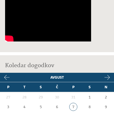
Koledar dogodkov
AVGUST
P
T
S
Č
P
S
N
27
28
29
30
31
1
2
3
4
5
6
7
8
9