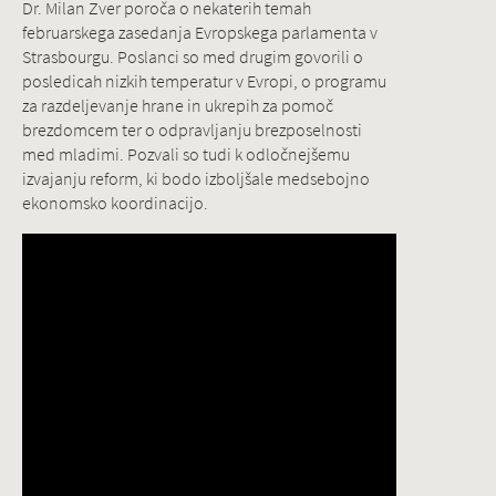
Dr. Milan Zver poroča o nekaterih temah
februarskega zasedanja Evropskega parlamenta v
Strasbourgu. Poslanci so med drugim govorili o
posledicah nizkih temperatur v Evropi, o programu
za razdeljevanje hrane in ukrepih za pomoč
brezdomcem ter o odpravljanju brezposelnosti
med mladimi. Pozvali so tudi k odločnejšemu
izvajanju reform, ki bodo izboljšale medsebojno
ekonomsko koordinacijo.