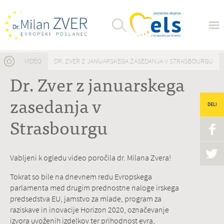
Nahajate se tukaj
VIDEO
DR. ZVER Z JANUARSKEGA ZASEDANJA V STRASBOURGU
Dr. Zver z januarskega
zasedanja v
DELI
Strasbourgu
Vabljeni k ogledu video poročila dr. Milana Zvera!
Tokrat so bile na dnevnem redu Evropskega
parlamenta med drugim prednostne naloge irskega
predsedstva EU, jamstvo za mlade, program za
raziskave in inovacije Horizon 2020, označevanje
izvora uvoženih izdelkov ter prihodnost evra,