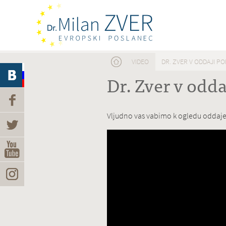
Nahajate se tukaj
VIDEO
DR. ZVER V ODDAJI POL
Dr. Zver v oddaj
Vljudno vas vabimo k ogledu oddaje