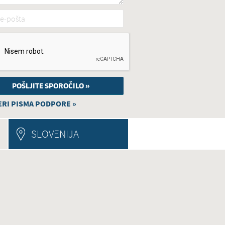
e-pošta
*
RI PISMA PODPORE »
E TAB)
SLOVENIJA