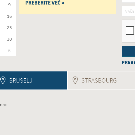
PREBERITE VEČ »
9
Vaša 
16
23
30
6
PREBE
BRUSELJ
STRASBOURG
(ACTIV
uman