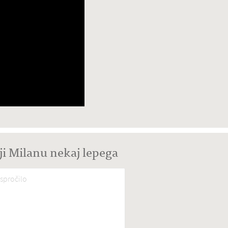
ji Milanu nekaj lepega
spročilo
*