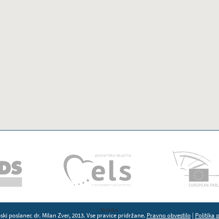
Kolofon
ki poslanec dr. Milan Zver, 2013. Vse pravice pridržane.
Pravno obvestilo
|
Politika 