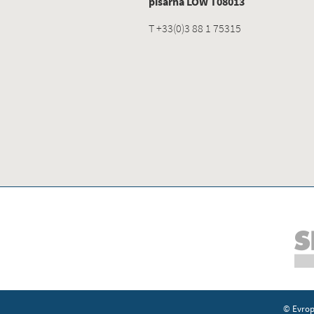
pisarna LOW T08013
T +33(0)3 88 1 75315
© Evrops