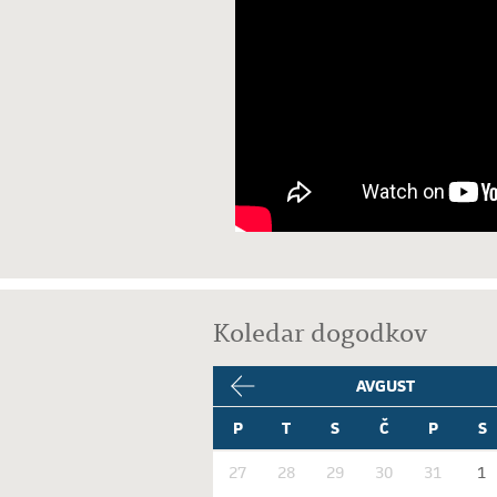
Koledar dogodkov
AVGUST
P
T
S
Č
P
S
27
28
29
30
31
1