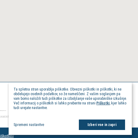
Ta spletna stran uporablja piškotke. Obvezni piškotki in piškotki, ki ne
obdelujejo osebnih podatkov, so že nameščeni. Z vašim soglasjem pa
vam bomo naložili tudi piškotke za izboljšanje vaše uporabniške izkušnje.
Več informacij o piškotkih si lahko preberite na strani
Piškotki
, kjer lahko
tudi urejate nastavitve.
Spremeni nastavitve
Izberi vse in zapri
piškotkov