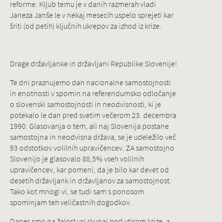
reforme. Kljub temu je v danih razmerah vladi
Janeza Janše le v nekaj mesecih uspelo sprejeti kar
šriti (od petih) ključnih ukrepov za izhod iz krize.
Drage državljanke in državljani Republike Slovenije!
Te dni praznujemo dan nacionalne samostojnosti
in enotnosti v spomin na referendumsko odločanje
o slovenski samostojnosti in neodvisnosti, ki je
potekalo le dan pred svetim večerom 23. decembra
1990. Glasovanja o tem, ali naj Slovenija postane
samostojna in neodvisna država, se je udeležilo več
93 odstotkov volilnih upravičencev. ZA samostojno
Slovenijo je glasovalo 88,5% vseh volilnih
upravičencev, kar pomeni, da je bilo kar devet od
desetih državljank in državljanov za samostojnost.
Tako kot mnogi vi, se tudi sam s ponosom
spominjam teh veličastnih dogodkov.
Danes smo na žalost vsi skupaj pod vtisom krize, a