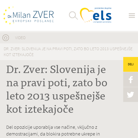
Nahajate se tukaj
VIDEO
DR. ZVER: SLOVENIJA JE NA PRAVI POTI, ZATO BO LETO 2013 USPEŠNEJŠE
KOT IZTEKAJOČE
Dr. Zver: Slovenija je
DELI
na pravi poti, zato bo
leto 2013 uspešnejše
kot iztekajoče
Del opozicije uporablja vse načine, vključno z
demostracijami, da blokira potrebne ukrepe in