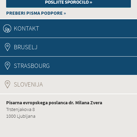
PREBERI PISMA PODPORE »
KONTAKT
BRUSELJ
STRASBOURG
SLOVENIJA
(ACTIVE TAB)
Pisarna evropskega poslanca dr. Milana Zvera
Trstenjakova 8
1000 Ljubljana