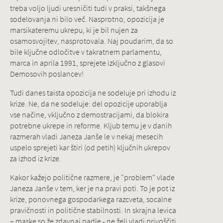
treba voljo ljudi uresničiti tudi v praksi, takšnega
sodelovanja ni bilo več. Nasprotno, opozicija je
marsikateremu ukrepu, ki je bil nujen za
osamosvojitev, nasprotovala. Naj poudarim, da so
bile ključne odločitve v takratnem parlamentu,
marca in aprila 1991, sprejete izključno z glasovi
Demosovih poslancev!
Tudi danes taista opozicija ne sodeluje pri izhodu iz
krize. Ne, da ne sodeluje: del opozicije uporablja
vse načine, vključno z demostracijami, da blokira
potrebne ukrepe in reforme. Kljub temu je v danih
razmerah vladi Janeza Janše le v nekaj mesecih
uspelo sprejeti kar štiri (od petih) ključnih ukrepov
za izhod iz krize.
Kakor kažejo politične razmere, je "problem" vlade
Janeza Janše v tem, ker je na pravi poti. To je pot iz
krize, ponovnega gospodarkega razcveta, socalne
pravičnosti in politične stabilnosti. In skrajna levica
– maske so že zdavnaj padle - ne želi vladi privoščiti