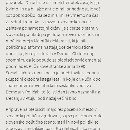
prizadela. Da bi lažje razumeli trenutek časa, ki ga
živimo, in da bi lažje anticipirali prihodnost, je več
kot dobrodošlo, da se z mislimi še vrnemo na čas
zvezdnih trenutkov v razvoju slovenske nacije.
Zahteva po samostojni državi je sicer zelo stara, v
slovenski pomladi pa je dobila nove razsežnosti in
moč. Najprej v Majniški deklaraciji, ki je bila
politična platforma nastajajoče demokratične
opozicije, ki se je združila v Demos. Ob tem naj
spomnim, da je pobudo za plebiscit prvič omenjal
podmladek Pučnikove stranke aprila 1990.
Socialistična stranka pa jo je predstavila v tedanji
skupščini oktobra istega leta. In ko je dr. Pučnik po
znamenitem novembrskem sestanku vodstva
Demosa v Poljčah, to še isti dan javno naznanil na
srečanju v Ptuju, poti nazaj več ni bilo.
Priprave na plebiscit imajo res posebno mesto v
slovenski politični zgodovini, saj so prvič poenotile
slovensko politično sceno: stari in novi politiki so
vzpostavili nekakšen pakt. Po plebiscitu, ko je bilo