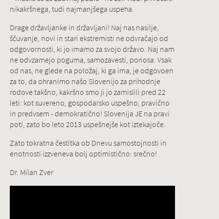
nikakršnega, tudi najmanjšega uspeha.
Drage državljanke in državljani! Naj nas nasilje,
ščuvanje, novi in stari ekstremisti ne odvračajo od
odgovornosti, ki jo imamo za svojo državo. Naj nam
ne odvzamejo poguma, samozavesti, ponosa. Vsak
od nas, ne glede na položaj, ki ga ima, je odgovoen
za to, da ohranimo našo Slovenijo za prihodnje
rodove takšno, kakršno smo ji jo zamislili pred 22
leti: kot suvereno, gospodarsko uspešno, pravično
in predvsem - demokratično! Slovenija JE na pravi
poti, zato bo leto 2013 uspešnejše kot iztekajoče.
Zato tokratna čestitka ob Dnevu samostojnosti in
enotnosti izzveneva bolj optimistično: srečno!
Dr. Milan Zver