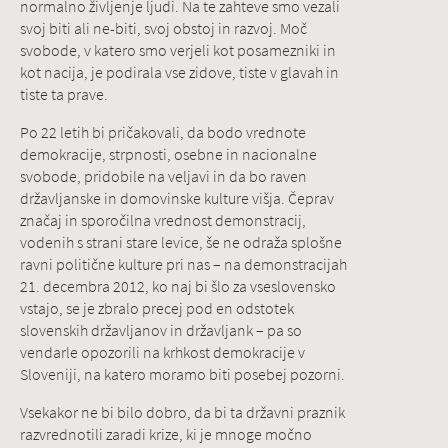
normalno življenje ljudi. Na te zahteve smo vezali
svoj biti ali ne-biti, svoj obstoj in razvoj. Moč
svobode, v katero smo verjeli kot posamezniki in
kot nacija, je podirala vse zidove, tiste v glavah in
tiste ta prave.
Po 22 letih bi pričakovali, da bodo vrednote
demokracije, strpnosti, osebne in nacionalne
svobode, pridobile na veljavi in da bo raven
državljanske in domovinske kulture višja. Čeprav
značaj in sporočilna vrednost demonstracij,
vodenih s strani stare levice, še ne odraža splošne
ravni politične kulture pri nas – na demonstracijah
21. decembra 2012, ko naj bi šlo za vseslovensko
vstajo, se je zbralo precej pod en odstotek
slovenskih državljanov in državljank – pa so
vendarle opozorili na krhkost demokracije v
Sloveniji, na katero moramo biti posebej pozorni.
Vsekakor ne bi bilo dobro, da bi ta državni praznik
razvrednotili zaradi krize, ki je mnoge močno