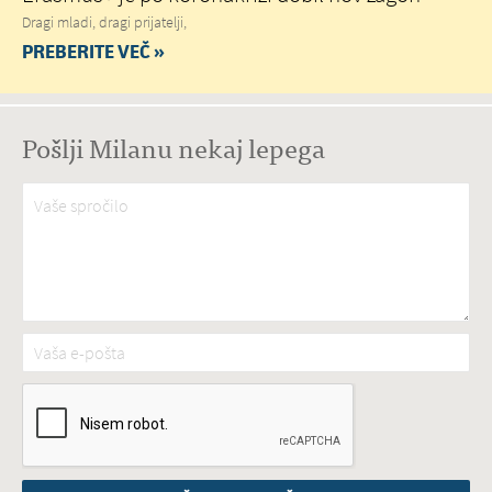
Dragi mladi, dragi prijatelji,
PREBERITE VEČ »
Pošlji Milanu nekaj lepega
Vaše spročilo
*
Vaša e-pošta
*