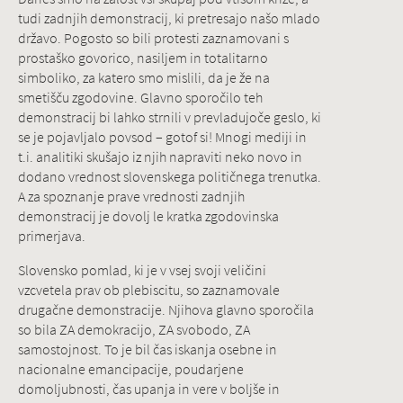
tudi zadnjih demonstracij, ki pretresajo našo mlado
državo. Pogosto so bili protesti zaznamovani s
prostaško govorico, nasiljem in totalitarno
simboliko, za katero smo mislili, da je že na
smetišču zgodovine. Glavno sporočilo teh
demonstracij bi lahko strnili v prevladujoče geslo, ki
se je pojavljalo povsod – gotof si! Mnogi mediji in
t.i. analitiki skušajo iz njih napraviti neko novo in
dodano vrednost slovenskega političnega trenutka.
A za spoznanje prave vrednosti zadnjih
demonstracij je dovolj le kratka zgodovinska
primerjava.
Slovensko pomlad, ki je v vsej svoji veličini
vzcvetela prav ob plebiscitu, so zaznamovale
drugačne demonstracije. Njihova glavno sporočila
so bila ZA demokracijo, ZA svobodo, ZA
samostojnost. To je bil čas iskanja osebne in
nacionalne emancipacije, poudarjene
domoljubnosti, čas upanja in vere v boljše in