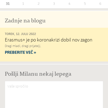
31
1
2
3
4
5
6
Zadnje na blogu
TOREK, 12. JULIJ 2022
Erasmus+ je po koronakrizi dobil nov zagon
Dragi mladi, dragi prijatelji,
PREBERITE VEČ »
Pošlji Milanu nekaj lepega
Vaše spročilo
*