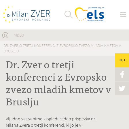
Nahajate se tukaj
VIDEO
DR. ZVER O TRETJI KONFERENCI Z EVROPSKO ZVEZO MLADIH KMETOV V
BRUSLJU
Dr. Zver o tretji
DELI
konferenci z Evropsko
zvezo mladih kmetov v
Bruslju
Vljudno vas vabimo k ogledu video prispevka dr.
Milana Zvera o tretji konferenci, ki jo je v