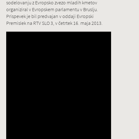
sodelovanju z Evropsko zvezo mladih kmetov
organiziral v Evropskem parlamentu v Bruslju.
Prispevek je bil predvajan v oddaji Evropski
Premislek na RTV SLO 3, v četrtek 16. maja 2013.