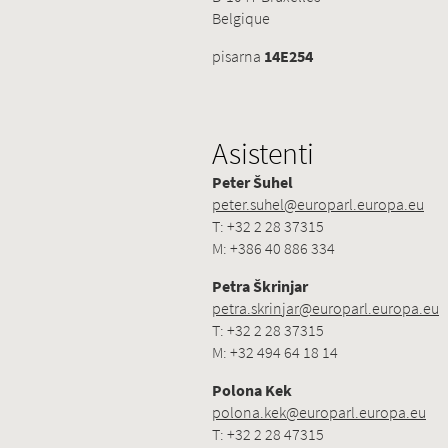
Belgique
pisarna
14E254
Asistenti
Peter Šuhel
peter.suhel@europarl.europa.eu
T: +32 2 28 37315
M: +386 40 886 334
Petra Škrinjar
petra.skrinjar@europarl.europa.eu
T: +32 2 28 37315
M: +32 494 64 18 14
Polona Kek
polona.kek@europarl.europa.eu
T: +32 2 28 47315