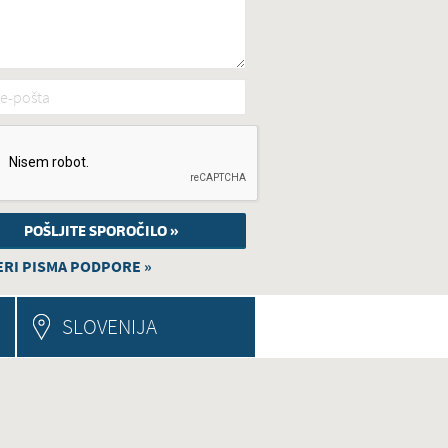
e-pošta
*
RI PISMA PODPORE »
SLOVENIJA