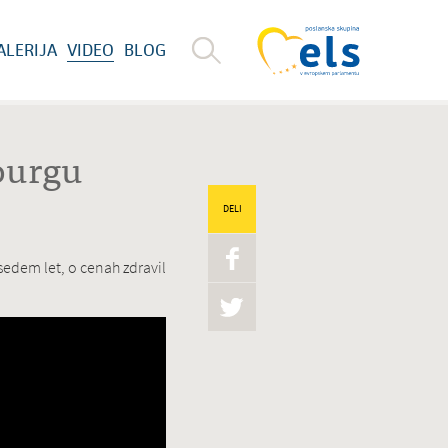
ALERIJA
VIDEO
BLOG
bourgu
DELI
edem let, o cenah zdravil