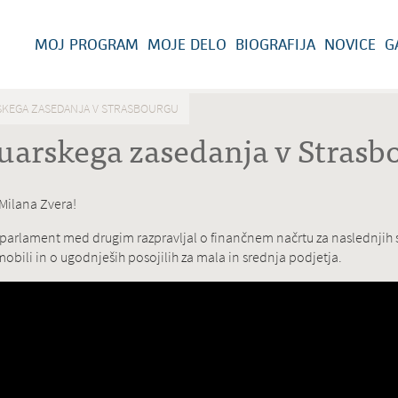
MOJ PROGRAM
MOJE DELO
BIOGRAFIJA
NOVICE
G
RSKEGA ZASEDANJA V STRASBOURGU
bruarskega zasedanja v Stras
 Milana Zvera!
parlament med drugim razpravljal o finančnem načrtu za naslednjih s
mobili in o ugodnješih posojilih za mala in srednja podjetja.