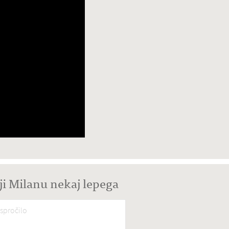
ji Milanu nekaj lepega
spročilo
*