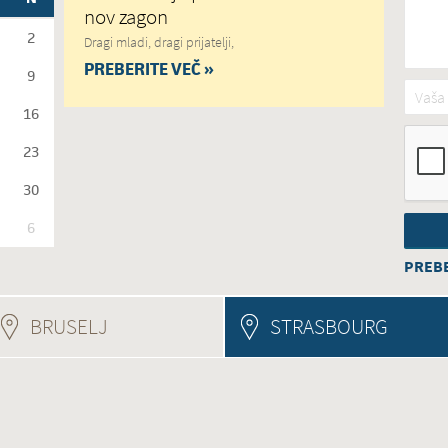
nov zagon
2
Dragi mladi, dragi prijatelji,
PREBERITE VEČ »
9
Vaša 
16
23
30
6
PREBE
BRUSELJ
(ACTIVE TAB)
STRASBOURG