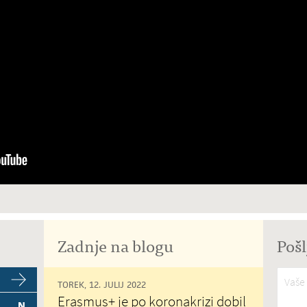
Zadnje na blogu
Pošl
Vaše 
TOREK, 12. JULIJ 2022
Erasmus+ je po koronakrizi dobil
N