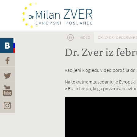
Nahajate se tukaj
VIDEO
DR. ZVER IZ FEBRUA
Dr. Zver iz fe
Vabljeni k ogledu video poročila dr.
Na tokratnem zasedanju je Evropski 
v EU, o hrupu, ki ga povzročajo avto