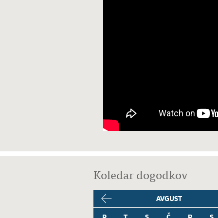
Koledar dogodkov
AVGUST
P
T
S
Č
P
S