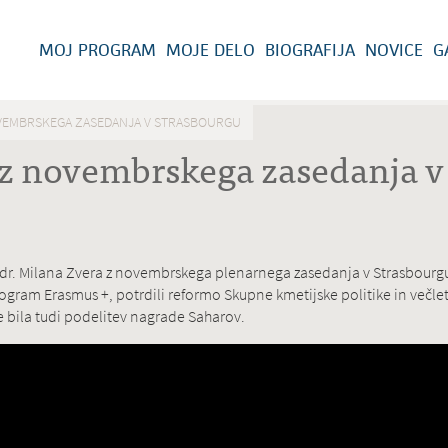
MOJ PROGRAM
MOJE DELO
BIOGRAFIJA
NOVICE
G
OVEMBRSKEGA ZASEDANJA V STRASBOURGU
 z novembrskega zasedanja v
dr. Milana Zvera z novembrskega plenarnega zasedanja v Strasbourgu
gram Erasmus +, potrdili reformo Skupne kmetijske politike in večlet
 bila tudi podelitev nagrade Saharov.