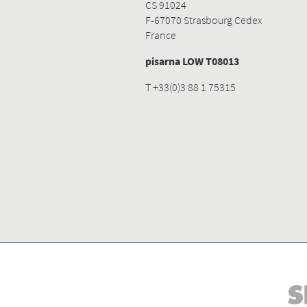
CS 91024
F-67070 Strasbourg Cedex
France
pisarna LOW T08013
T +33(0)3 88 1 75315