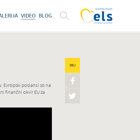
ALERIJA
VIDEO
BLOG
DELI
. Evropski poslanci so na
ni finančni okvir EU za