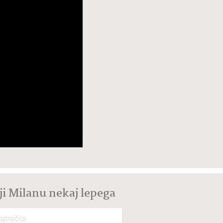
ji Milanu nekaj lepega
spročilo
*