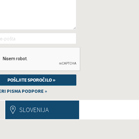
e-pošta
*
RI PISMA PODPORE »
E TAB)
SLOVENIJA