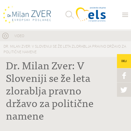
Nahajate se tukaj
VIDEO
DR. MILAN ZVER: V SLOVENIJI SE ŽE LETA ZLORABLJA PRAVNO DRŽAVO ZA
POLITIČNE NAMENE
Dr. Milan Zver: V
DELI
Sloveniji se že leta
zlorablja pravno
državo za politične
namene