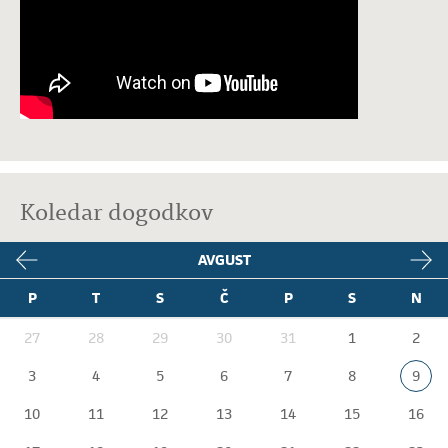
Koledar dogodkov
AVGUST
P
T
S
Č
P
S
N
27
28
29
30
31
1
2
3
4
5
6
7
8
9
10
11
12
13
14
15
16