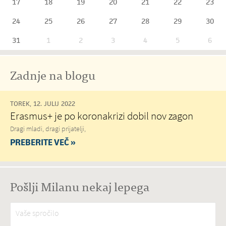
17
18
19
20
21
22
23
24
25
26
27
28
29
30
31
1
2
3
4
5
6
Zadnje na blogu
TOREK, 12. JULIJ 2022
Erasmus+ je po koronakrizi dobil nov zagon
Dragi mladi, dragi prijatelji,
PREBERITE VEČ »
Pošlji Milanu nekaj lepega
Vaše spročilo
*