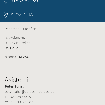
STRASBOURG
SLOVENIJA
Parlement Européen
Rue Wiertz 60
B-1047 Bruxelles
Belgique
pisarna
14E254
Asistenti
Peter Šuhel
peter.suhel@europarl.europa.eu
T: +32 2 28 37315
M: +386 40 886 334