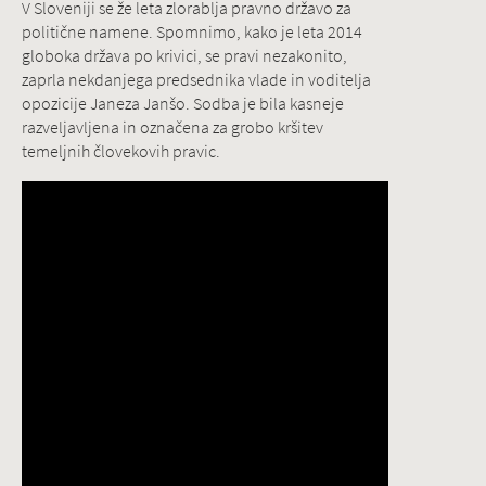
V Sloveniji se že leta zlorablja pravno državo za
politične namene. Spomnimo, kako je leta 2014
globoka država po krivici, se pravi nezakonito,
zaprla nekdanjega predsednika vlade in voditelja
opozicije Janeza Janšo. Sodba je bila kasneje
razveljavljena in označena za grobo kršitev
temeljnih človekovih pravic.