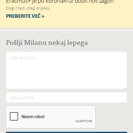
Erasmus+ je po koronakrizi dobil nov zagon
Dragi mladi, dragi prijatelji,
PREBERITE VEČ »
Pošlji Milanu nekaj lepega
Vaše spročilo
*
Vaša e-pošta
*