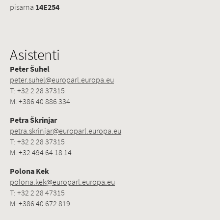
pisarna
14E254
Asistenti
Peter Šuhel
peter.suhel@europarl.europa.eu
T: +32 2 28 37315
M: +386 40 886 334
Petra Škrinjar
petra.skrinjar@europarl.europa.eu
T: +32 2 28 37315
M: +32 494 64 18 14
Polona Kek
polona.kek@europarl.europa.eu
T: +32 2 28 47315
M: +386 40 672 819