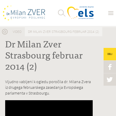
Nahajate se tukaj
VIDEO
DR MILAN ZVER STRASBOURG FEBRUAR 2014 (2)
Dr Milan Zver
Strasbourg februar
DELI
2014 (2)
Vljudno vabljeni k ogledu poročila dr. Milana Zvera
iz drugega februarskega zasedanja Evropskega
parlamenta v Strasbourgu.