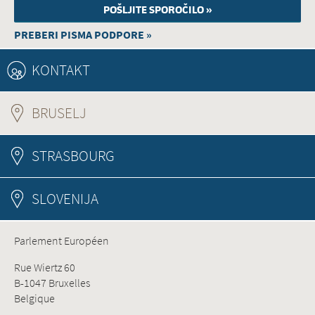
PREBERI PISMA PODPORE »
KONTAKT
BRUSELJ
(ACTIVE TAB)
STRASBOURG
SLOVENIJA
Parlement Européen
Rue Wiertz 60
B-1047 Bruxelles
Belgique