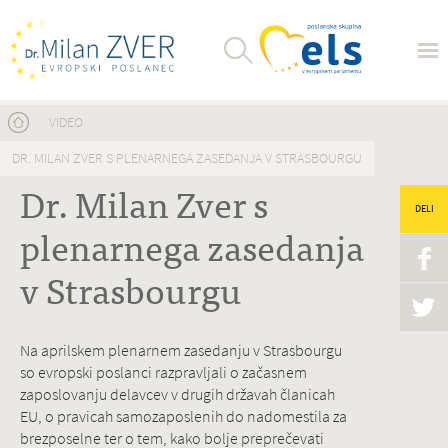
Nahajate se tukaj
VIDEO
DR. MILAN ZVER S PLENARNEGA ZASEDANJA V STRASBOURGU
Dr. Milan Zver s
DELI
plenarnega zasedanja
v Strasbourgu
Na aprilskem plenarnem zasedanju v Strasbourgu
so evropski poslanci razpravljali o začasnem
zaposlovanju delavcev v drugih državah članicah
EU, o pravicah samozaposlenih do nadomestila za
brezposelne ter o tem, kako bolje preprečevati