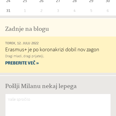
24
25
26
27
28
29
30
31
1
2
3
4
5
6
Zadnje na blogu
TOREK, 12. JULIJ 2022
Erasmus+ je po koronakrizi dobil nov zagon
Dragi mladi, dragi prijatelji,
PREBERITE VEČ »
Pošlji Milanu nekaj lepega
Vaše spročilo
*