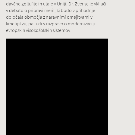
davčne goljufije in utaje v Uniji. Dr. Zver se je vključil
v debato o pripravi meril, ki bodo v prihodnje
določala območja z naravnimi omejitvami v
kmetijstvu, pa tudi v razpravo o modernizaciji
evropskih visokošolskih sistemov.