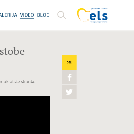
ALERIJA
VIDEO
BLOG
estobe
DELI
demokratske stranke