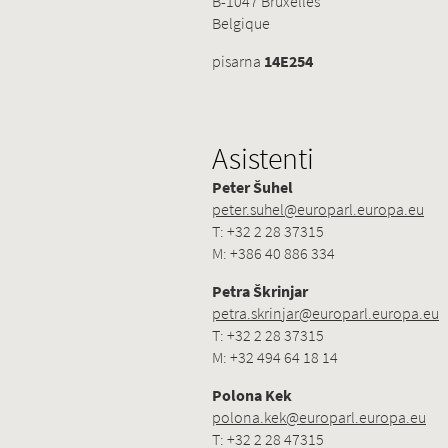
B-1047 Bruxelles
Belgique
pisarna
14E254
Asistenti
Peter Šuhel
peter.suhel@europarl.europa.eu
T: +32 2 28 37315
M: +386 40 886 334
Petra Škrinjar
petra.skrinjar@europarl.europa.eu
T: +32 2 28 37315
M: +32 494 64 18 14
Polona Kek
polona.kek@europarl.europa.eu
T: +32 2 28 47315