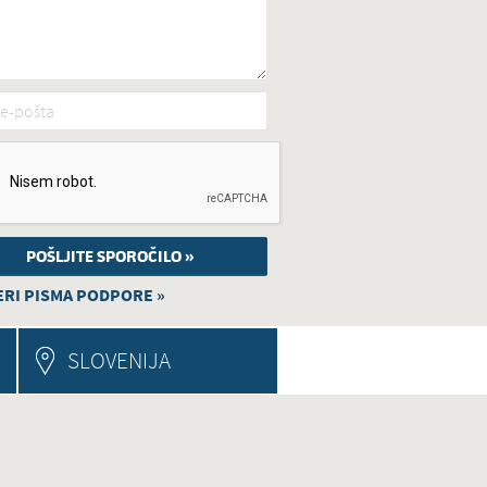
e-pošta
*
RI PISMA PODPORE »
SLOVENIJA