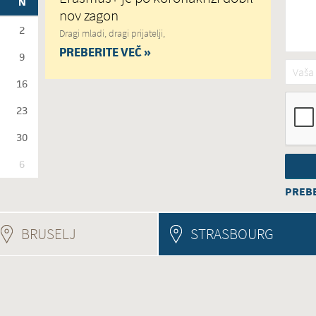
N
nov zagon
2
Dragi mladi, dragi prijatelji,
PREBERITE VEČ »
9
Vaša 
16
23
30
6
PREBE
BRUSELJ
(ACTIVE TAB)
STRASBOURG