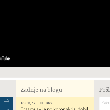
Zadnje na blogu
Pošl
Vaše 
TOREK, 12. JULIJ 2022
Erasmus+ je po koronakrizi dobil