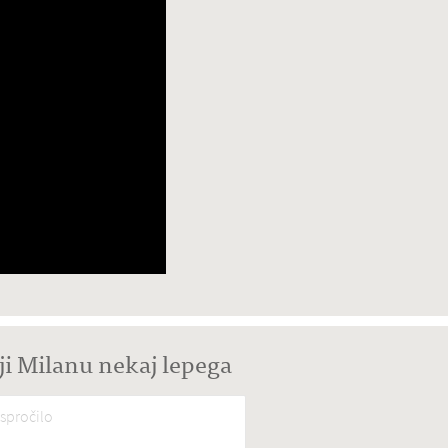
ji Milanu nekaj lepega
spročilo
*