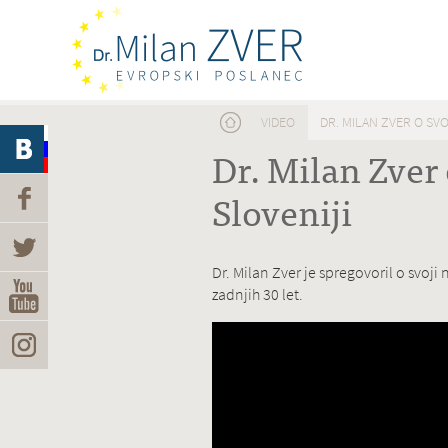
Nahajate se tukaj
VIDEO
DR. MILAN ZVER O SVO
Dr. Milan Zver 
Sloveniji
Dr. Milan Zver je spregovoril o svoji
zadnjih 30 let.