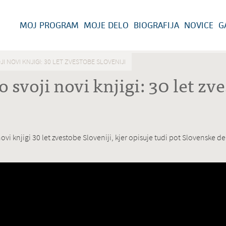
MOJ PROGRAM
MOJE DELO
BIOGRAFIJA
NOVICE
G
JI NOVI KNJIGI: 30 LET ZVESTOBE SLOVENIJI
o svoji novi knjigi: 30 let zv
 novi knjigi 30 let zvestobe Sloveniji, kjer opisuje tudi pot Slovenske 