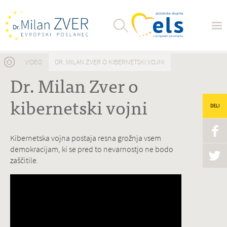
Nahajate se tukaj
VIDEO
DR. MILAN ZVER O KIBERNETSKI VOJNI
Dr. Milan Zver o
kibernetski vojni
DELI
Kibernetska vojna postaja resna grožnja vsem
demokracijam, ki se pred to nevarnostjo ne bodo
zaščitile.