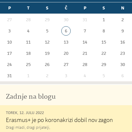
P
T
S
Č
P
S
N
27
28
29
30
31
1
2
3
4
5
6
7
8
9
10
11
12
13
14
15
16
17
18
19
20
21
22
23
24
25
26
27
28
29
30
31
1
2
3
4
5
6
Zadnje na blogu
TOREK, 12. JULIJ 2022
Erasmus+ je po koronakrizi dobil nov zagon
Dragi mladi, dragi prijatelji,