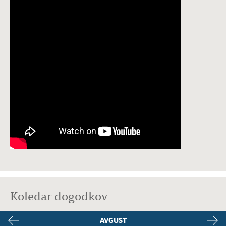
Koledar dogodkov
AVGUST