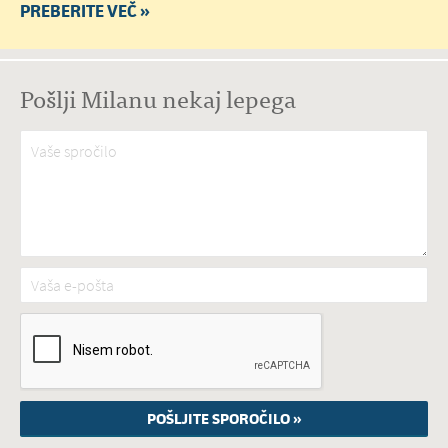
PREBERITE VEČ »
Pošlji Milanu nekaj lepega
Vaše spročilo
*
Vaša e-pošta
*