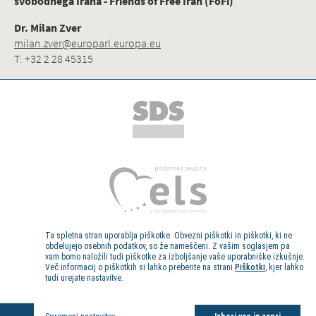
svobodnega Irana - Friends of Free Iran (FoFi)
Dr. Milan Zver
milan.zver@europarl.europa.eu
T: +32 2 28 45315
Ta spletna stran uporablja piškotke. Obvezni piškotki in piškotki, ki ne
obdelujejo osebnih podatkov, so že nameščeni. Z vašim soglasjem pa
vam bomo naložili tudi piškotke za izboljšanje vaše uporabniške izkušnje.
Več informacij o piškotkih si lahko preberite na strani
Piškotki
, kjer lahko
tudi urejate nastavitve.
Kolofon