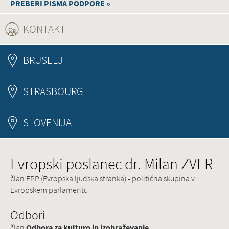
PREBERI PISMA PODPORE »
KONTAKT
(ACTIVE TAB)
BRUSELJ
STRASBOURG
SLOVENIJA
Evropski poslanec dr. Milan ZVER
član EPP (Evropska ljudska stranka) - politična skupina v
Evropskem parlamentu
Odbori
član
Odbora za kulturo in izobraževanje