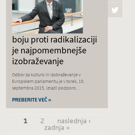
boju proti radikalizaciji
je najpomembnejše
izobraževanje
Odbor za kulturo in izobraževanje v
Evropskem parlamentu je v torek, 15.
septembra 2015, izrazil podporo...
PREBERITE VEČ »
1
2
naslednja ›
Strani
zadnja »