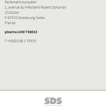
Parlement européen
1, avenue du Président Robert Schuman
CS 91024
F-67070 Strasbourg Cedex
France
pisarna LOW T08013
T +33(0)3 88 1 75315