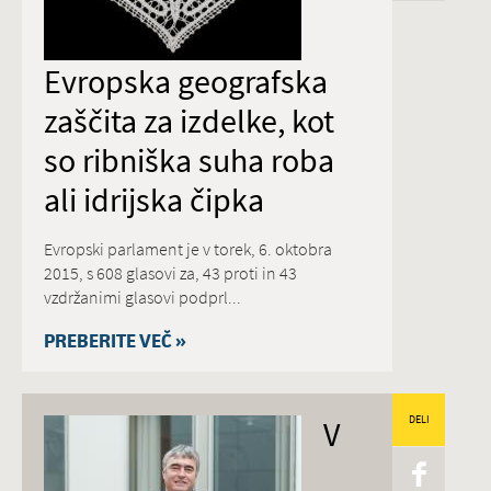
Evropska geografska
zaščita za izdelke, kot
so ribniška suha roba
ali idrijska čipka
Evropski parlament je v torek, 6. oktobra
2015, s 608 glasovi za, 43 proti in 43
vzdržanimi glasovi podprl...
PREBERITE VEČ »
V
DELI