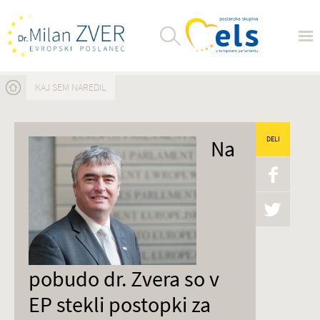
Nahajate se tukaj
KAJ SEM NAREDIL
Na
DELI
pobudo dr. Zvera so v
EP stekli postopki za