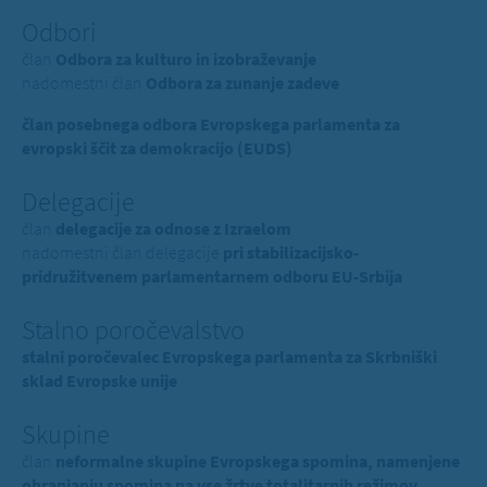
Odbori
član
Odbora za kulturo in izobraževanje
nadomestni član
Odbora za zunanje zadeve
član posebnega odbora Evropskega parlamenta za
evropski ščit za demokracijo (EUDS)
Delegacije
član
delegacije za odnose z Izraelom
nadomestni član delegacije
pri stabilizacijsko-
pridružitvenem parlamentarnem odboru EU-Srbija
Stalno poročevalstvo
stalni poročevalec Evropskega parlamenta za Skrbniški
sklad Evropske unije
Skupine
član
neformalne skupine Evropskega spomina, namenjene
ohranjanju spomina na vse žrtve totalitarnih režimov