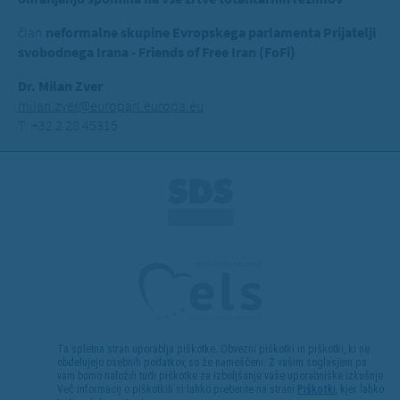
član
neformalne skupine Evropskega parlamenta Prijatelji
svobodnega Irana - Friends of Free Iran (FoFi)
Dr. Milan Zver
milan.zver@europarl.europa.eu
T: +32 2 28 45315
Ta spletna stran uporablja piškotke. Obvezni piškotki in piškotki, ki ne
obdelujejo osebnih podatkov, so že nameščeni. Z vašim soglasjem pa
vam bomo naložili tudi piškotke za izboljšanje vaše uporabniške izkušnje.
Več informacij o piškotkih si lahko preberite na strani
Piškotki
, kjer lahko