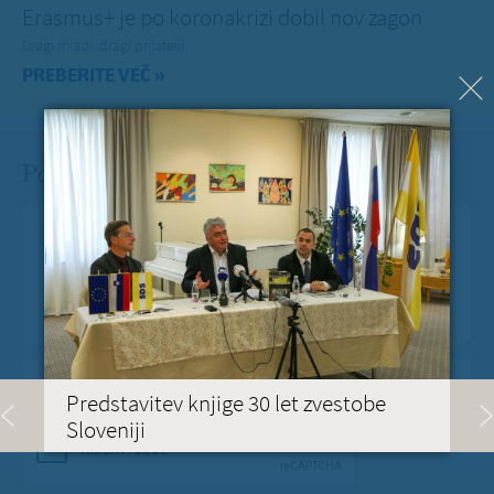
Erasmus+ je po koronakrizi dobil nov zagon
Dragi mladi, dragi prijatelji,
PREBERITE VEČ »
Pošlji Milanu nekaj lepega
Vaše spročilo
*
Vaša e-pošta
*
Predstavitev knjige 30 let zvestobe
Sloveniji