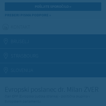
PREBERI PISMA PODPORE »
KONTAKT
(ACTIVE TAB)
BRUSELJ
STRASBOURG
SLOVENIJA
Evropski poslanec dr. Milan ZVER
član EPP (Evropska ljudska stranka) - politična skupina v
Evropskem parlamentu