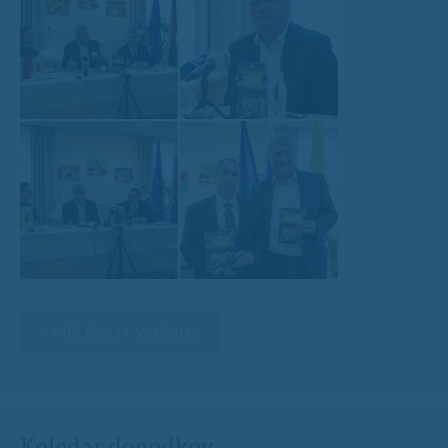
« PREJŠNJA VSEBINA
Koledar dogodkov