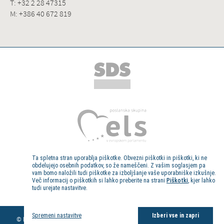
T: +32 2 28 47315
M: +386 40 672 819
Ta spletna stran uporablja piškotke. Obvezni piškotki in piškotki, ki ne
obdelujejo osebnih podatkov, so že nameščeni. Z vašim soglasjem pa
vam bomo naložili tudi piškotke za izboljšanje vaše uporabniške izkušnje.
Več informacij o piškotkih si lahko preberite na strani
Piškotki
, kjer lahko
tudi urejate nastavitve.
Kolofon
Spremeni nastavitve
Izberi vse in zapri
© Evropski poslanec dr. Milan Zver, 2013. Vse pravice pridržane.
Pravno