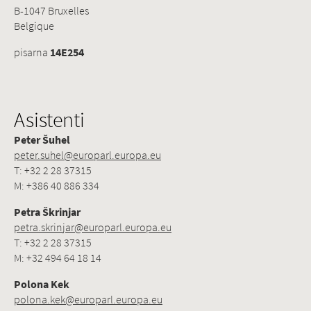
B-1047 Bruxelles
Belgique
pisarna
14E254
Asistenti
Peter Šuhel
peter.suhel@europarl.europa.eu
T: +32 2 28 37315
M: +386 40 886 334
Petra Škrinjar
petra.skrinjar@europarl.europa.eu
T: +32 2 28 37315
M: +32 494 64 18 14
Polona Kek
polona.kek@europarl.europa.eu