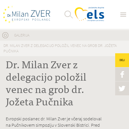
Nahajate se tukaj
GALERIJA
DR. MILAN ZVER Z DELEGACIJO POLOŽIL VENEC NA GROB DR. JOŽETA
PUČNIKA
Dr. Milan Zver z
DELI
delegacijo položil
venec na grob dr.
Jožeta Pučnika
Evropski poslanec dr. Milan Zver je včeraj sodeloval
na Pučnikovem simpoziju v Slovenski Bistrici. Pred