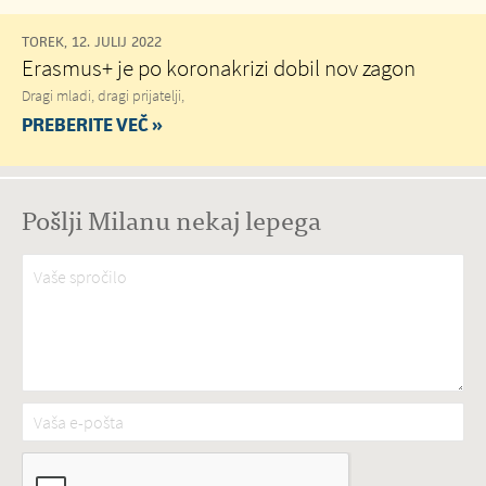
TOREK, 12. JULIJ 2022
Erasmus+ je po koronakrizi dobil nov zagon
Dragi mladi, dragi prijatelji,
PREBERITE VEČ »
Pošlji Milanu nekaj lepega
Vaše spročilo
*
Vaša e-pošta
*