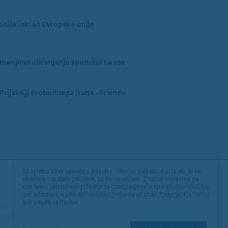
niški sklad Evropske unije
menjene ohranjanju spomina na vse
ijatelji svobodnega Irana - Friends
Ta spletna stran uporablja piškotke. Obvezni piškotki in piškotki, ki ne
obdelujejo osebnih podatkov, so že nameščeni. Z vašim soglasjem pa
vam bomo naložili tudi piškotke za izboljšanje vaše uporabniške izkušnje.
Več informacij o piškotkih si lahko preberite na strani
Piškotki
, kjer lahko
tudi urejate nastavitve.