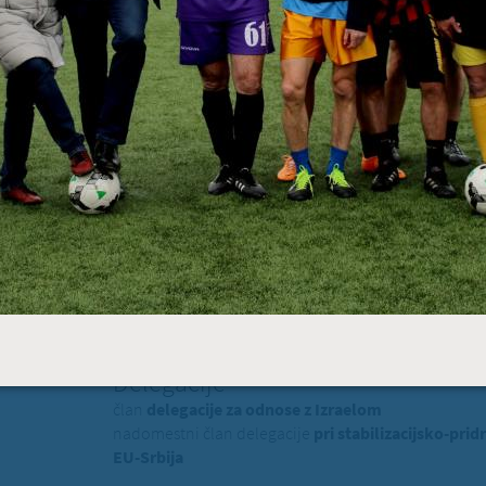
PREBE
BRUSELJ
STRASBOURG
Evropski poslanec dr. Milan
član EPP (Evropska ljudska stranka) - politična skup
Odbori
član
Odbora za kulturo in izobraževanje
nadomestni član
Odbora za zunanje zadeve
član posebnega odbora Evropskega parlamenta za 
Delegacije
član
delegacije za odnose z Izraelom
nadomestni član delegacije
pri stabilizacijsko-p
EU-Srbija