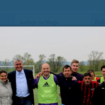
Zadnje na blogu
Pošl
Vaše 
TOREK, 12. JULIJ 2022
Erasmus+ je po koronakrizi dobil
N
nov zagon
2
Dragi mladi, dragi prijatelji,
PREBERITE VEČ »
9
Vaša 
16
23
30
6