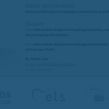
Stalno poročevalstvo
stalni poročevalec Evropskega parlamenta za Skrb
Skupine
član
neformalne skupine Evropskega spomina, na
žrtve totalitarnih režimov
član
neformalne skupine Evropskega parlamenta Pr
of Free Iran (FoFi)
Dr. Milan Zver
milan.zver@europarl.europa.eu
T: +32 2 28 45315