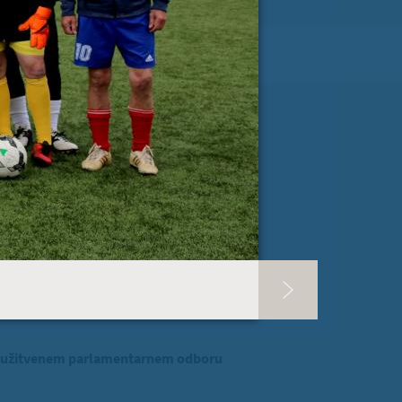
RI PISMA PODPORE »
SLOVENIJA
 ZVER
ina v Evropskem parlamentu
evropski ščit za demokracijo (EUDS)
ridružitvenem parlamentarnem odboru