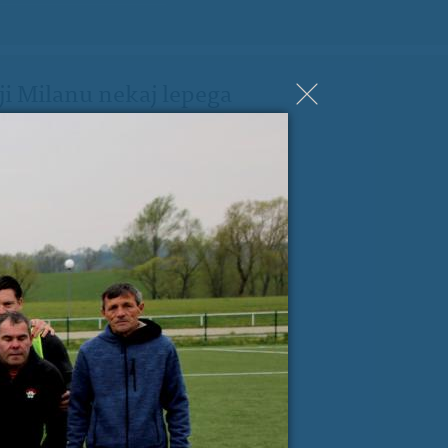
ji Milanu nekaj lepega
spročilo
*
e-pošta
*