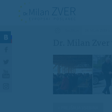
Nahajate se tukaj
GALERIJA
DR. MILAN ZVER V
Dr. Milan Zver
« PREJŠNJA VSEBINA