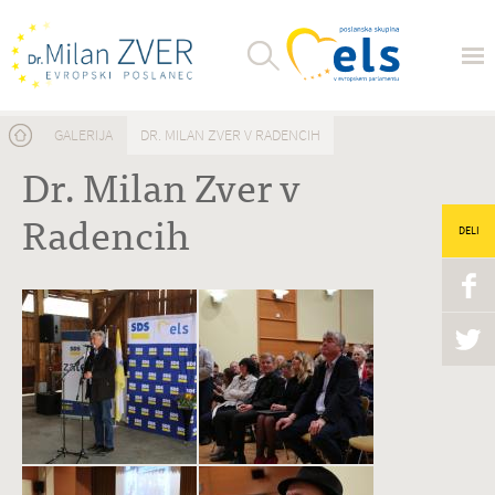
Nahajate se tukaj
GALERIJA
DR. MILAN ZVER V RADENCIH
Dr. Milan Zver v
Radencih
DELI