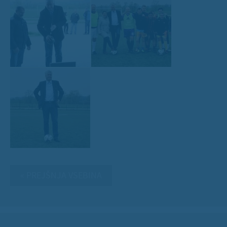
« PREJŠNJA VSEBINA