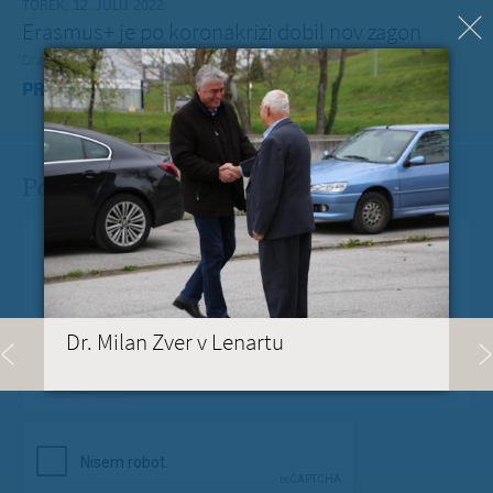
TOREK, 12. JULIJ 2022
Erasmus+ je po koronakrizi dobil nov zagon
Dragi mladi, dragi prijatelji,
PREBERITE VEČ »
Pošlji Milanu nekaj lepega
Vaše spročilo
*
Dr. Milan Zver v Lenartu
Vaša e-pošta
*