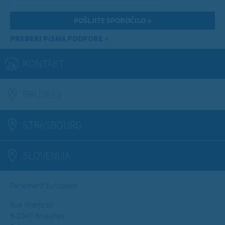
PREBERI PISMA PODPORE »
KONTAKT
BRUSELJ
(ACTIVE TAB)
STRASBOURG
SLOVENIJA
Parlement Européen
Rue Wiertz 60
B-1047 Bruxelles