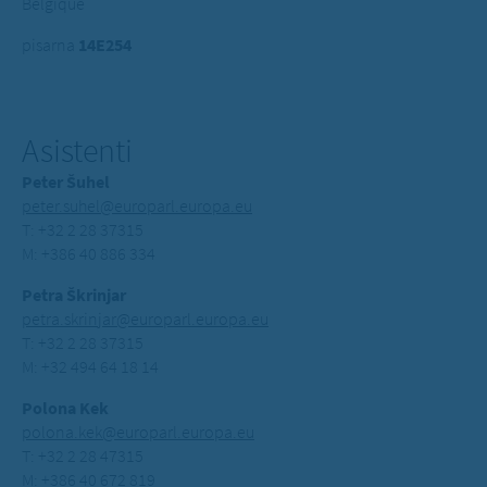
Belgique
pisarna
14E254
Asistenti
Peter Šuhel
peter.suhel@europarl.europa.eu
T: +32 2 28 37315
M: +386 40 886 334
Petra Škrinjar
petra.skrinjar@europarl.europa.eu
T: +32 2 28 37315
M: +32 494 64 18 14
Polona Kek
polona.kek@europarl.europa.eu
T: +32 2 28 47315
M: +386 40 672 819