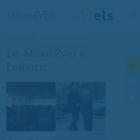
Nahajate se tukaj
GALERIJA
DR. MILAN ZVER V LENARTU
Dr. Milan Zver v
Lenartu
DELI