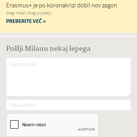
Erasmus+ je po koronakrizi dobil nov zagon
Dragi mladi, dragi prijatelji,
PREBERITE VEČ »
Pošlji Milanu nekaj lepega
Vaše spročilo
*
Vaša e-pošta
*