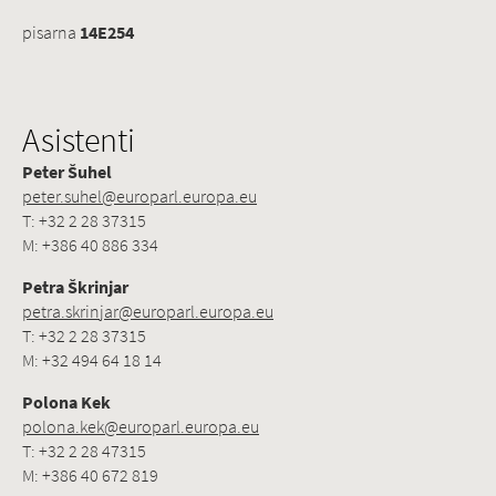
pisarna
14E254
Asistenti
Peter Šuhel
peter.suhel@europarl.europa.eu
T: +32 2 28 37315
M: +386 40 886 334
Petra Škrinjar
petra.skrinjar@europarl.europa.eu
T: +32 2 28 37315
M: +32 494 64 18 14
Polona Kek
polona.kek@europarl.europa.eu
T: +32 2 28 47315
M: +386 40 672 819