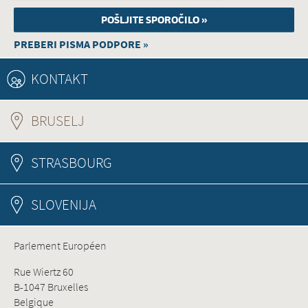
PREBERI PISMA PODPORE »
KONTAKT
BRUSELJ
(ACTIVE TAB)
STRASBOURG
SLOVENIJA
Parlement Européen
Rue Wiertz 60
B-1047 Bruxelles
Belgique