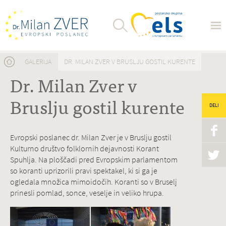
Nahajate se tukaj
GALERIJA
DR. MILAN ZVER V BRUSLJU GOSTIL KURENTE
Dr. Milan Zver v
Bruslju gostil kurente
DELI
Evropski poslanec dr. Milan Zver je v Bruslju gostil
Kulturno društvo folklornih dejavnosti Korant
Spuhlja. Na ploščadi pred Evropskim parlamentom
so koranti uprizorili pravi spektakel, ki si ga je
ogledala množica mimoidočih. Koranti so v Bruselj
prinesli pomlad, sonce, veselje in veliko hrupa.