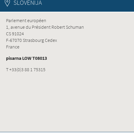
SLOVENIJA
Parlement européen
1, avenue du Président Robert Schuman
CS 91024
F-67070 Strasbourg Cedex
France
pisarna LOW T08013
T +33(0)3 88 1 75315