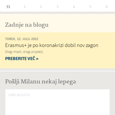
31
1
2
3
4
5
6
Zadnje na blogu
TOREK, 12. JULIJ 2022
Erasmus+ je po koronakrizi dobil nov zagon
Dragi mladi, dragi prijatelji,
PREBERITE VEČ »
Pošlji Milanu nekaj lepega
Vaše spročilo
*