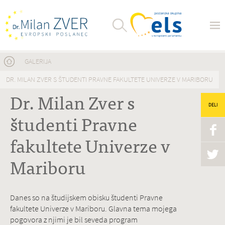
Nahajate se tukaj
GALERIJA
DR. MILAN ZVER S ŠTUDENTI PRAVNE FAKULTETE UNIVERZE V MARIBORU
Dr. Milan Zver s
DELI
študenti Pravne
fakultete Univerze v
Mariboru
Danes so na študijskem obisku študenti Pravne
fakultete Univerze v Mariboru. Glavna tema mojega
pogovora z njimi je bil seveda program