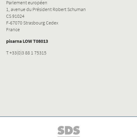
Parlement européen
1, avenue du Président Robert Schuman
CS 91024
F-67070 Strasbourg Cedex
France
pisarna LOW T08013
T +33(0)3 88 1 75315