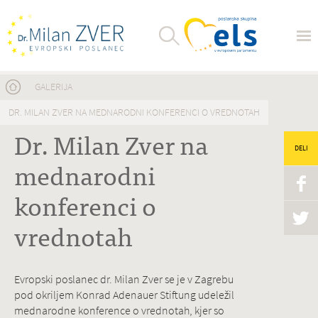
Nahajate se tukaj
GALERIJA
DR. MILAN ZVER NA MEDNARODNI KONFERENCI O VREDNOTAH
Dr. Milan Zver na
DELI
mednarodni
konferenci o
vrednotah
Evropski poslanec dr. Milan Zver se je v Zagrebu
pod okriljem Konrad Adenauer Stiftung udeležil
mednarodne konference o vrednotah, kjer so