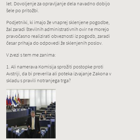
let. Dovoljenje za opravljanje dela navadno dobijo
šele po pritožbi.
Podjetniki, ki imajo že vnaprej sklenjene pogodbe,
žal zaradi številnih administrativnih ovir ne morejo
pravočasno realizirati obveznosti iz pogodb, zaradi
česar prihaja do odpovedi že sklenjenih poslov.
V zvezi s tem me zanima:
1. Ali namerava Komisija sprožiti postopke proti
Avstriji, da bi preverila ali poteka izvajanje Zakona v
skladu s pravili notranjega trga?