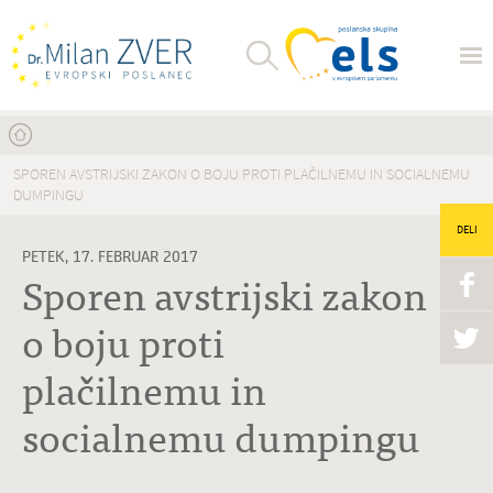
Nahajate se tukaj
SPOREN AVSTRIJSKI ZAKON O BOJU PROTI PLAČILNEMU IN SOCIALNEMU
DUMPINGU
DELI
PETEK, 17. FEBRUAR 2017
Sporen avstrijski zakon
o boju proti
plačilnemu in
socialnemu dumpingu