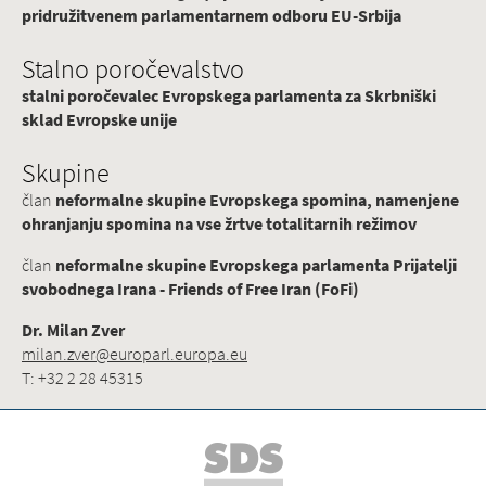
pridružitvenem parlamentarnem odboru EU-Srbija
Stalno poročevalstvo
stalni poročevalec Evropskega parlamenta za Skrbniški
sklad Evropske unije
Skupine
član
neformalne skupine Evropskega spomina, namenjene
ohranjanju spomina na vse žrtve totalitarnih režimov
član
neformalne skupine Evropskega parlamenta Prijatelji
svobodnega Irana - Friends of Free Iran (FoFi)
Dr. Milan Zver
milan.zver@europarl.europa.eu
T: +32 2 28 45315