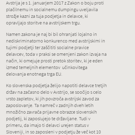
Avstrija je s 1. januarjem 2017 z Zakon o boju proti
plačilnemu in socialnemu dumpingu uveljavila
strožje kazni za tuja podjetja in delavce, ki
opravljajo storitve na avstrijskem trgu.
Namen zakona je naj bi bil ohranjati lojalno in
nediskriminatorno konkurenco med avstrijskimi in
tujimi podjetji ter zaščititi socialne pravice
delavcev, toda v praksi se omenjeni zakon izvaja na
način, ki omejuje prosti pretok storitev, ki je eden
izmed temeljnih elementov učinkovitega
delovanja enotnega trga EU.
Ko slovenska podjetja želijo napotiti delavce tretjih
držav na začasno delo v Avstrijo, se soočijo s celo
vrsto zapletov, ki jih povzroča avstrijski zavod za
zaposlovanje. Ta namreč v zadnjih dveh letih
množično zavrača prijavne obrazce slovenskih
podjetij, ki zaposlujejo te državljane. Tudi v
primeru, da imajo ti delavci urejen status v
Sloveniji, in so zaposleni v podjetju že več kot 10