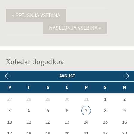
« PREJŠNJA VSEBINA
NASLEDNJA VSEBINA »
Koledar dogodkov
AVGUST
P
T
S
Č
P
S
N
27
28
29
30
31
1
2
3
4
5
6
7
8
9
10
11
12
13
14
15
16
17
18
19
20
21
22
23