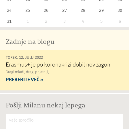
24
25
26
27
28
29
30
31
1
2
3
4
5
6
Zadnje na blogu
TOREK, 12. JULIJ 2022
Erasmus+ je po koronakrizi dobil nov zagon
Dragi mladi, dragi prijatelji,
PREBERITE VEČ »
Pošlji Milanu nekaj lepega
Vaše spročilo
*