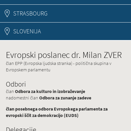
STRASBOURG
SLOVENIJA
Evropski poslanec dr. Milan ZVER
član EPP (Evropska ljudska stranka) - politična skupina v
Evropskem parlamentu
Odbori
član
Odbora za kulturo in izobraževanje
nadomestni član
Odbora za zunanje zadeve
član posebnega odbora Evropskega parlamenta za
evropski ščit za demokracijo (EUDS)
Delegacije