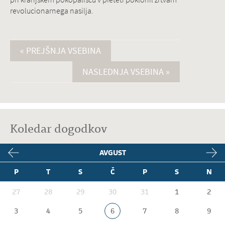
revolucionarnega nasilja.
« PREJŠNJA VSEBINA
NASLEDNJA VSEBINA »
Koledar dogodkov
AVGUST
P
T
S
Č
P
S
N
27
28
29
30
31
1
2
3
4
5
6
7
8
9