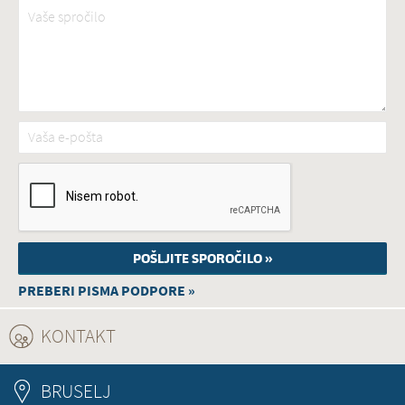
Vaše spročilo
*
Vaša e-pošta
*
PREBERI PISMA PODPORE »
KONTAKT
(ACTIVE TAB)
BRUSELJ