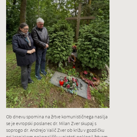
Ob dnevu spomina na žrtve komunističnega nasilja
se je evropski poslanec dr. Milan Zver skupaj s
soprogo dr. Andrejo Valič Zver ob križu v gozdičku
pri kranjskem pokopališču v pieteti poklonil žrtvam