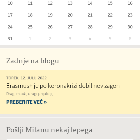
10
11
12
13
14
15
16
17
18
19
20
21
22
23
24
25
26
27
28
29
30
31
1
2
3
4
5
6
Zadnje na blogu
TOREK, 12. JULIJ 2022
Erasmus+ je po koronakrizi dobil nov zagon
Dragi mladi, dragi prijatelji,
PREBERITE VEČ »
Pošlji Milanu nekaj lepega