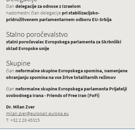
član
delegacije za odnose z Izraelom
nadomestni član delegacije
pri stabilizacijsko-
pridružitvenem parlamentarnem odboru EU-Srbija
Stalno poročevalstvo
stalni poročevalec Evropskega parlamenta za Skrbniški
sklad Evropske unije
Skupine
član
neformalne skupine Evropskega spomina, namenjene
ohranjanju spomina na vse žrtve totalitarnih režimov
član
neformalne skupine Evropskega parlamenta Prijatelji
svobodnega Irana - Friends of Free Iran (FoFi)
Dr. Milan Zver
milan.zver@europarl.europa.eu
T: +32 2 28 45315