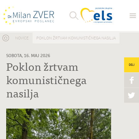
Nahajate se tukaj
NOVICE
POKLON ŽRTVAM KOMUNISTIČNEGA NASILJA
SOBOTA, 16. MAJ 2026
Poklon žrtvam
DELI
komunističnega
nasilja